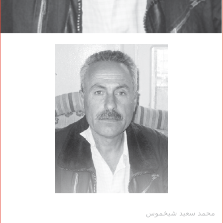
محمد سعيد شيخموس