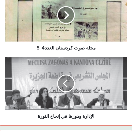
o
o
n
o
k
مجلة صوت كردستان العدد4-5
الإدارة ودورها في إنجاح الثورة