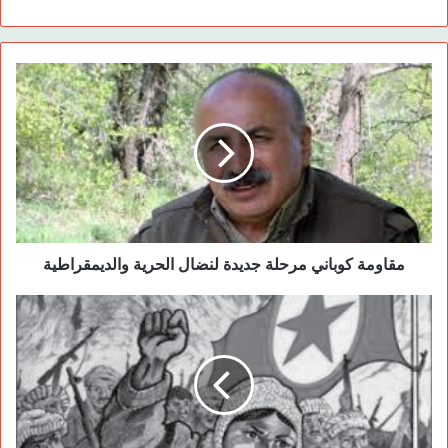
خاصة مع ظهور حزب العمال الكردستاني الذي فتح عينيه على النور
في منطقة الشرق الأوسط وخاصة في أعقاب السبعينات، تطورت
كالكرة الثلجية التي تتدحرج وهي تكبر رويدا_ رويدا ويزداد فورانها
وغليانها بين الجماهير الكادحة، خاصة الفئة الشابة والمثقفة في
غربي كردستان. ذلك القسم من كردستان والذي تأثر بفكر الحزب
بعدما توجه القائد عبد الله أوجلان إليه وقام بتنظيم الشعب هناك
وبكافة فئاته وشرائحه وطبقاته وقام بتغيير الواقع الموجود هناك وهو
ينشر أفكاره بين الشعب وينير الأفكار والعقول. بعد وضع اللبنات
الأولى لثورة الشعب انتشر الفكر الثوري فيما بين الجماهير المناضلة
في غربي كردستان مساهما في بناء الشخصية المناضلة والحرة
مقاومة كوباني مرحلة جديدة لنضال الحرية والديمقراطية
القادرة على بناء مجتمع ثوري يقود المجتمع نحو الديمقراطية
والحرية. ففي تلك السنوات التي كانت فيها أفكار وفلسفة
وأيديولوجية الحزب تنتشر في ذلك القسم من كردستان وخاصة تحت
تأثير المقاومة التي أبداها كل من الرفاق مظلوم دوغان، كمال بير
والكثيرون من أمثالهم في السجون التركية انخرط المئات من الرفاق
من هذا الجزء في صفوف الثورة وقاموا بدور ريادي في توعية وتنظيم
المجتمع الكردي والسير على نهج القائد ومبادئه الثورية والانخراط
بين صفوف الثورة ومن ثم التوجه نحو ساحة الحرب الساخنة.