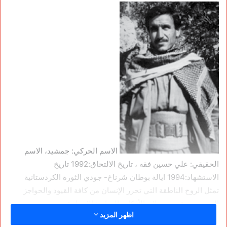
الاسم الحركي: جمشيد، الاسم
الحقيقي: علي حسين فقه ، تاريخ الالتحاق:1992 تاريخ
الاستشهاد:1994 ايالة بوطان شرناخ- جودي الثورة الكردستانية
تمثل الروح الناطقة التي تحرر الإنسان من كافة القيود والحواجز
التي تعيق تقدم وسيلان الأفكار والمبادئ الإنسانية.
اظهر المزيد