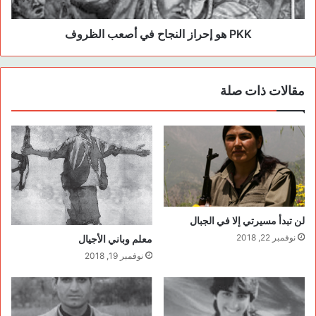
PKK هو إحراز النجاح في أصعب الظروف
الحركة الآبوجية تؤمن بعملية التغيير إلى أبعد الحدود ولا سيما تغيير
الإنسان وتحويله إلى فرد فعال له دور في عملية تجديد المجتمع على
المبادئ الديمقراطية والكومونالية والوصول إلى حالة اجتماعية تتمتع
مقالات ذات صلة
بالقيم الأخلاقية والإرادة السياسية. هذا الديالكتيك هو جوهر الحركة
الآبوجية. وقد بدأ بها القائد آبو منذ سني الطفولة.
لذا كانت الانطلاقة الأولى لحركة حزب العمال الكردستاني ذات
تأثيرات مميزة وعلى كافة الفئات والمذاهب والطوائف الأخرى والتي
تمثل الشعوب المقاومة في منطقة الشرق الأوسط التي كانت ترى
في حركة حزب العمال الكردستاني خلاصا لها وقيادة تاريخية سوف
تحقق لها الحرية، السلام والديمقراطية والأخوة بين كافة المكونات
لن تبدأ مسيرتي إلا في الجبال
في المنطقة والعالم.
نوفمبر 22, 2018
معلم وباني الأجيال
نوفمبر 19, 2018
لذا هبَّ الكثير من الشباب إلى الانخراط بين صفوف الثورة والتي
كانت تنتمي لشرائح اجتماعية متعددة ومن ثقافات ومذاهب متنوعة.
وكان هدف الجميع هو الوصول إلى شخصية ثورية فاعلة وناضجة من