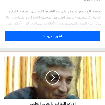
تحقيق المجتمع الديمقراطي هو الشرط الأساسي لتحقيق الإدارة
الذاتية، فالمجتمع الديمقراطي هو المجتمع الأخلاقي والسياسي، ولا
يمكن بناء الفرد والمجتمع بدون الأخلاق والسياسة، لأن الأخلاق تعني
وعي العدالة والحرية المجتمعية، وهي وجدان المجتمع، وتقوم ببناء
وحدة المجتمع على أساس حماية الأثنيات المختلفة داخل المجتمع.
اظهر المزيد
وهي قوة العمل واتخاذ القرارات الأساسية التي تبني كل دعائم
المجتمع. أما السياسة فهي عقل المجتمع المشترك، ونضال المجتمع
من أجل تحقيق الحرية، والأسلوب الأساسي للتحرر. فالسياسة
الديمقراطية، ترفض سياسة الأصناف والبنية الفوقية ضمن المجتمع.
وتهزم ديمقراطية النواب التي تجعل إرادة المجتمع عن طريق ممثليه
تنحصر ضمن نطاق مجموعة ضيقة، وتقسم المسؤولية والإرادة
السياسية بين جميع أعضاء المجتمع، وتبني وجودها على مبادئ
الأخلاق والوجدان التي تستمر عن طريقهم. وتعد انضمام المرأة
بإرادتها الحرة وبشكل حر إلى سياسة المجتمع مبدأ أساسيا لها، لأن
دور المرأة في الإدارة الذاتية يشكل القوة الأساسية في السياسة
الديمقراطية، حيث تهدف إلى انقاذ السياسة من تأثير هيمنة الدولة
الإبادة الثقافية والحرب الخاصة