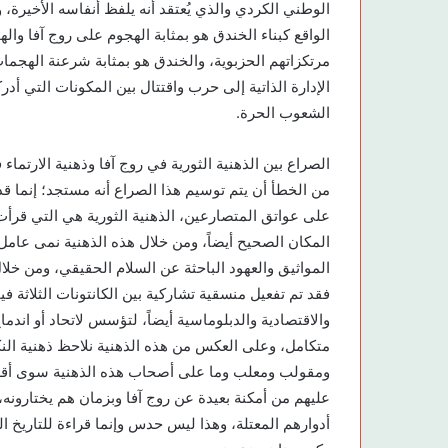
الوطني الكردي والذي يُعتقد أنه يلفظ أنفاسه الأخيرة،
الواقع كبناء الخندق هو بمثابة الهجوم على روج آفا و
مرتكزاتهم الحزبوية، والخندق هو بمثابة شرعنة الهجما
الإدارة الذاتية إلى حرب واقتتال بين المكونات التي أدرك
الشعوب الحرة.
الصراع بين الذهنية الثورية في روج آفا وذهنية الارت
من الخطأ أن يتم توسيم هذا الصراع أنه مستجد؛ إنما قد
على عواتق المتصارعين، الذهنية الثورية هي التي قرأ
المكان الصحيح أيضاً، ومن خلال هذه الذهنية نمى عامل
المواثيق والعهود الباحثة عن السلام الحقيقي، ومن خ
فقد تم تفعيل منسقية تشاركية بين الكانتونات الثلاثة
والاقتصادية والدبلوماسية أيضاً، لتؤسس لاتحاد أو اندم
متكامل، وعلى العكس من هذه الذهنية نلاحظ ذهنية ال
ومقولب ومعلب وما على أصحاب هذه الذهنية سوى أقلمة
عليهم من أمكنة بعيدة عن روج آفا وبزمان هم يختارونه، 
أدوارهم المعتلة، وهذا ليس حدس وإنما قراءة للتاريخ 