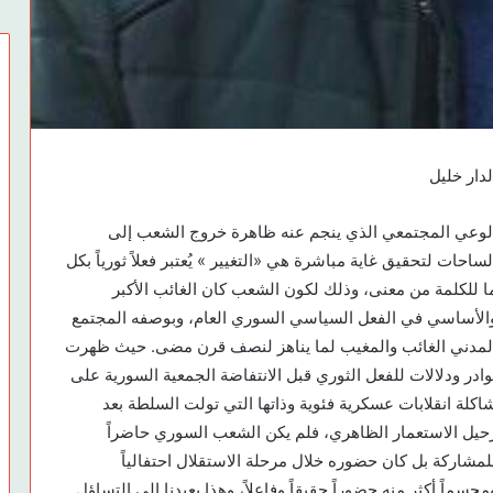
لدار خليل
لوعي المجتمعي الذي ينجم عنه ظاهرة خروج الشعب إلى
لساحات لتحقيق غاية مباشرة هي «التغيير » يُعتبر فعلاً ثورياً بكل
ا للكلمة من معنى، وذلك لكون الشعب كان الغائب الأكبر
الأساسي في الفعل السياسي السوري العام، وبوصفه المجتمع
لمدني الغائب والمغيب لما يناهز لنصف قرن مضى. حيث ظهرت
وادر ودلالات للفعل الثوري قبل الانتفاضة الجمعية السورية على
اكلة انقلابات عسكرية فئوية وذاتها التي تولت السلطة بعد
حيل الاستعمار الظاهري، فلم يكن الشعب السوري حاضراً
لمشاركة بل كان حضوره خلال مرحلة الاستقلال احتفالياً
مجسماً أكثر منه حضوراً حقيقاً وفاعلاً، وهذا يعيدنا إلى التساؤل