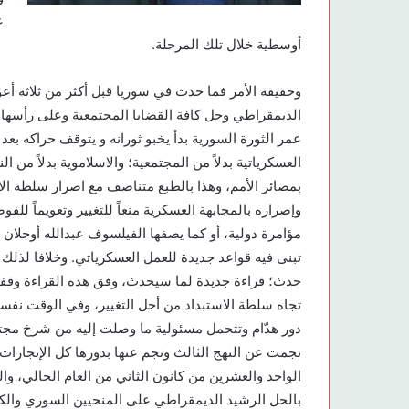
ع
أوسطية خلال تلك المرحلة.
وحقيقة الأمر فما حدث في سوريا قبل أكثر من ثلاثة أعو
الديمقراطي وحل كافة القضايا المجتمعية وعلى رأسها
عمر الثورة السورية بدأ يخبو ثورانه و يتوقف حراكه بعد 
العسكرياتية بدلاً من المجتمعية؛ والاسلاموية بدلاً من 
بمصائر الأمم، وهذا بالطبع متناصف مع اصرار سلطة الاس
وإصراره بالمجابهة العسكرية منعاً للتغيير وتعويماً ل
مؤامرة دولية، أو كما يصفها الفيلسوف عبدالله أوجلا
تبنى فيه قواعد جديدة للعمل العسكرياتي. وخلافا لذلك و
حدث؛ قراءة جديدة لما سيحدث، وفق هذه القراءة وقف
تجاه سلطة الاستبداد من أجل التغيير، وفي الوقت نفس
دور هدّام وتتحمل مسئولية ما وصلت إليه من شرخ مجتمع
نجمت عن النهج الثالث ونجم عنها بدورها كل الإنجازات ا
الواحد والعشرين من كانون الثاني من العام الحالي، والت
بالحل الرشيد الديمقراطي على المنحيين السوري وال