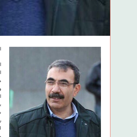
ا
ا
ا
م
و
ا
ب
ش
ر
ل
و