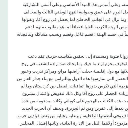
فسه، وعلى أساس هذا المبدأ الأساسي وعلى أسس التشاركية
تدل اليوم على عمق وصوابية النهج الوطني الثالث والمخالف
وما تزال في الجانب الخاطئ لما يحصل في روج آفا، ونقولها
يس الهيئة الكردية العليا اقصاءاً لما هو مطلوب منهم لدعم
فياً في جسم الهيئة : قسم فاعل وقسم وبسبب مشاكله وتناقضاته
 زوايا فئوية ومستندة إلى تحقيق مكاسب حزبية، فقد دعت
 والوقوف بحزم إزاء ما حيك وما يحاك ضد إرادة الشعب في روج
اتها مع دول إقليمية جعلت أراضيها مراتع ومراكز تدريب وعبور
الحصار التي تمارسها هذه الدول وبالتزامن مع بناء جدار العار من
لهزيمة التي تكرس بدورها اتفاقيات الفصل بين كردستان وما لم
ذه وزيادة الحصار على روج آفا وكل ذلك لتقويض وإفشال مشروع
 قامت هذه الكتائب بالهجوم على كوباني وكانت مدعومة من عدة
من بعدها إلى عفرين ومن ثم الجزيرة، ونعتقد أن الحزب الجديد
اف وفي أنظمتها الداخلية، وبرعاية وعناية من بعض قياديي حزب
ج؛ أولاهما النيل من الإدارة الذاتية، وثانيها إفشال المجلس