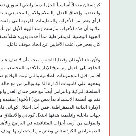
كردستان مدخلاً أساسياً للحل الديمقراطي السوري ن
والتعددية وإحقاق العدل والسلام والأمن المجتمعي نس
لرأي بعض من الأحزاب والتنظيمات الكردية التي وقفت 
علانية أن هذه الأحزاب مارست ومنذ اليوم الأول من تأس
الجبهة الوطنية الديمقراطية مما أحدث بدوره شللاً نص
كان يعجز في أغلب الآحايين عن اتخاذ موقف فاعل.
ولأن بناء الأوطان وقضايا الشعوب يجب أن لا تقف عند
الحاجة إلى العمل وترسيخ الإدارة الأفقية المجتمعية،
آفا من قبل المجموعات الظلامية والتي ثَبتت الوقائع صل
وهجوم على كانتونات الإدارة الذاتية وبالتزامن مع حالة 
السلطة التركية وبالتزامن أيضاً مع حفر خندق الغدر وا
تقم بها أنظمة الاستبداد بدأ بعض من ) الأخوة( بتنفي
الإدارة الذاتية الديمقراطية، فمن أجل احتلال كوباني
جهات داخلية وإقليمية هدفها احتلال كوباني والانطلاق 
والمؤلف من أربعة أحزاب المتناقضة في البرامج والأهد
الديمقراطي الكردستاني وبعض من استخبارييها بهدف مزدو