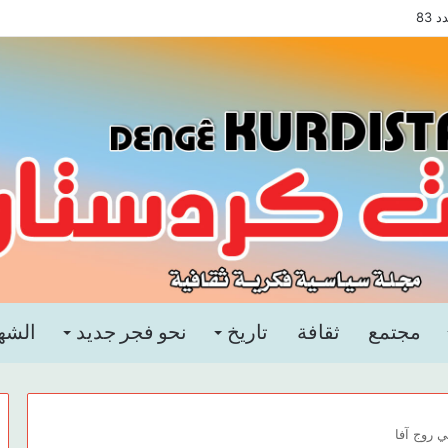
83
مجتمع
ثقافة
تاريخ
نحو فجر جديد
الشه
 روج آفا