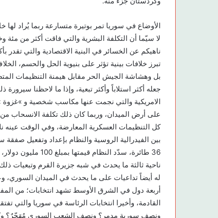
وكردستان جزء منه.
الأوضاع في سوريا تمر بوتيرة متسارعة ربما يُراد لها 
لا سيّما أن التكلفة البشرية والتي فاقت أكثر من مئة و
ناهيكم عن الخسائر في البنية الاقتصادية والتي تقدر بأ
تبرز خلافات بينية تؤثر على بنيوية الحل والحسم، الخ
بل وهشاشة الجيش الحر مقابل هيمنة التنظيمات المتطر
جعله أكثر استلاباً وأكثر تبعية، وإذا ما لاحظنا سيرورة 
على أرض الميدان، وربما كان ذلك تكلفة الانسحاب من
كل التنظيمات العسكرية المعارضة، وفي الوقت عينه نلاحظ أ
ناحية ثالثة ما يحدث في شبه جزيرة القرم وتبعيات ذلك بي
له أيضاً تداعيات على ما يحدث في الميدان السوري، وع
أربعة دول في الشرق الأوسط تشهد انتخابات؛ من المفت
القادمة، وأخيرا انتخابات الرئاسة في سوريا والتي تفت
ونصف سورية مدمر؟ ونصف الشعب السوري مُهَجّرٌ؟ وكل