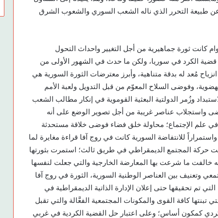
ن طبيعة التحرر الذي ناله الشعب السوري والشعوب الشرق
ام كانت ثورة جماهيرية من أجل التغيير واحداث التحول
 قضية الكرد في سوريا، ولكن ما حدث في الشهور الأولى من
انزياح مُعد له بدقة متناهية، وأبرز معترضات الثورة السورية هي
النهضوية، وفوضى السلاح المعوّم من قبل التدويل ولعبة الأمم
تبداد وزُمر الدولتية البعثية القوموية في إنكار مطالب الشعب
لفوضى واستجلاب عناصر غريبة من أجل تصوير الوضع على أنه
ن في علم الإجتماع؛ محاولة خلق فضاء فوضى خلاقة مستحدثة
استمراراً للانتفاضة السورية كانت في روج آفا قراءة مغايرة لما
ت حركة المجتمع الديمقراطي في طريق ثالث؛ استمرت بثورتها
ه خالفت ما شرعت بها المعارضة الخارجية والتي جعلت لنفسها
ي وتعنيف بين العناصر الوطنية السورية، الثورة في روج آفا
لتي تم تحقيقها حتى إعلان الإدارة الذاتية الديمقراطية في
ي تبنتها كافة القوى والمكونات المجتمعية الفعَّالة والتي تقبل
كردي كمكون أساس؛ وعلى اعتبار حل القضية الكردية في غربي