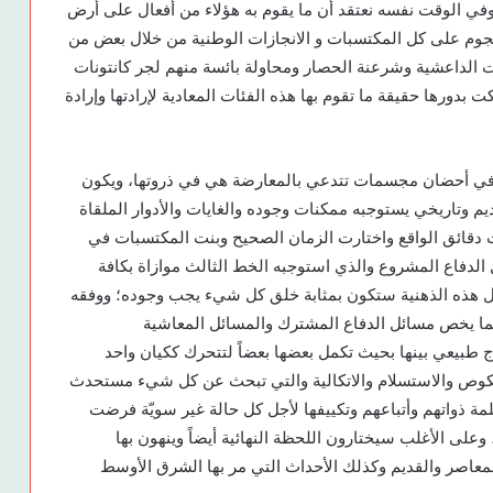
 وفي الوقت نفسه نعتقد أن ما يقوم به هؤلاء من أفعال على أرض
الهجوم على كل المكتسبات و الانجازات الوطنية من خلال بعض من
ت الداعشية وشرعنة الحصار ومحاولة بائسة منهم لجر كانتونات
ت بدورها حقيقة ما تقوم بها هذه الفئات المعادية لإرادتها وإرادة
ماء في أحضان مجسمات تتدعي بالمعارضة هي في ذروتها، ويكون
يم وتاريخي يستوجبه ممكنات وجوده والغايات والأدوار الملقاة
ت دقائق الواقع واختارت الزمان الصحيح وبنت المكتسبات في
 الدفاع المشروع والذي استوجبه الخط الثالث موازاة بكافة
لال هذه الذهنية ستكون بمثابة خلق كل شيء يجب وجوده؛ ووفقه
 فيما يخص مسائل الدفاع المشترك والمسائل المعاشية
اج طبيعي بينها بحيث تكمل بعضها بعضاً لتتحرك ككيان واحد
نكوص والاستسلام والاتكالية والتي تبحث عن كل شيء مستحدث
 ذواتهم وأتباعهم وتكييفها لأجل كل حالة غير سويّة فرضت
وعلى الأغلب سيختارون اللحظة النهائية أيضاً وينهون بها
المعاصر والقديم وكذلك الأحداث التي مر بها الشرق الأوسط