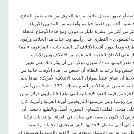
خاتمة أو تصور لمدخل خاتمة مردها الخوف من عدم ضبطٍ للنتائج،
خمسين ألف من فقدوا حياتهم وأغلبهم من المدنيين الأبرياء،
كثر من أكثر من عشرة مليارات دولار، ومع هذه الأوضاع المخلة
لاف السعودي – القطري على رأسها وتداعيات هذا الخلاف وركون؛
فة وهذا بدوره أفقد الائتلاف كل المساحات « المزعومة » مما
ذلك على الاتفاق الحديث المزعوم بين الائتلاف وبين الإدارة
الامريكية والتي نجمت عنها مكاسب شخصية و »غزوة » تقدر قيمتها ب 27 مليون دولار دون أن يؤثر ذلك على تغيير
 حمص وما يزعم به النظام أن حمص في هذه الأوقات خالية من
ن اتفاق علنياً بموازاة التبعية الائتلافية لأمريكا؛ اتفاقاً نجم
بين الفيدرالية الروسية والنظام بإعداد وتفعيل صفقة سابقة تتضمن شراء الأخير لتسع مقاتلات 130- -Yak ، من أصل
36 طائرة، سدّد النظام قيمتها بمبلغ 100 مليون دولار، كجزء من قيمة العقد الإجمالية التي تبلغ 550 مليون دولار، ومن
ن روسيا وبين غريمتيها التاريخيتين أوربة الغربية وأمريكا كان
لى منحى الملف الكيماوي السوري أيضاً، وبالطبع لا ننسى أن
رض أن تكون حاسمة، في لبنان، في العراق، وانتخابات تركيا
قد إلى أدنى معامل الأخذ بها، كيف ستجرى انتخابات رئاسية
 سورية مهددة بشكل متقدم من الأفغنة واللبننة والصوملة؟ لم