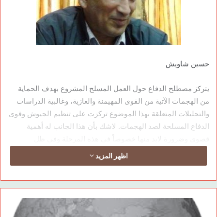
حسين شاويش
يتركز مصطلح الدفاع حول العمل المسلح المشروع بهدف الحماية
من الهجمات الآتية من القوى المهيمنة والغازية، وغالبية الدراسات
والتحليلات المتعلقة بهذا الموضوع تركزت على تنظيم الجيوش وقوى
الدفاع المسلحة لصد الهجمات. لاشك بأن هذا الجانب له أهمية
قصوى وضرورة لابد منها خصوصاً في هذه المرحلة وفي ظل
الهجمات الدموية التي تقوم بها العصابات الفاشية تحت مسميات
اظهر المزيد
متعددة في الشرق الأوسط بشكل عام وكردستان بشكل خاص. ولكن
هناك جانب آخر لهذه العملية المسماة بالدفاع أو الدفاع المشروع
الذاتي وهذا الجانب له أهمية تاريخية ومرتبط بالوجود الاجتماعي من
ناحية الهوية الثقافية والأخلاق والفكر ولم يتم التركيز عليه كثيراً حتى
الآن. هذا الجانب من الدفاع الذاتي يكمل الجانب المسلح ويغذيه