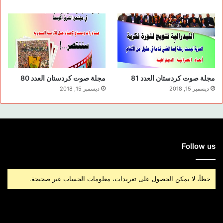
من خلال خلق حالة من الاغتراب عن الأرض والفلكلور والهوية
التاريخية عبر أفكار استهلاكية حداثوية مادية تحت اسم العولمة أو
التقدم أو حتى العصرنة ! طبعاً الهدف منها هو إفراغ المنطقة من
سكانها الأصليين وتسهيل عمليات الهجرة كشكل آخر من أشكال
الإبادة.
مجلة صوت كردستان العدد 81
مجلة صوت كردستان العدد 80
ثانياً: إضعاف روح المقاومة والحماية من خلال التشهير بعمل
ديسمبر 15, 2018
ديسمبر 15, 2018
المقاومين والتشويش عليه أو تشويهه أو تصويرهه كعمل غير ضروري
وغير مجدٍ. فيبثون البرامج والأفكار التي تروج لفكرة عدم قدرة
المجتمع على الدفاع عن نفسه، لذا لابد له من أن يهرب من مقاومة
القوى الظلامية والسلطوية أو يطلب العون من القوى الخارجية التي
Follow us
تقف هي نفسها وراء هذه
الهجمات.
خطأ، لا يمكن الحصول على تغريدات، معلومات الحساب غير صحيحة.
ثالثاً: الاستهتار بمكتسبات الثورة وإضفاء أجواء ضبابية عليها بهدف
إبعاد المجتمع عن احتضانها والتمسك بها وتطويرها. إلى جانب ذلك