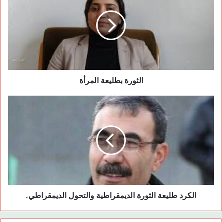
استسلمت بعض هذه القيادات وهربت من ساحة النضال وقدمت
مصالحها الشخصية والعشائرية والعائلية على مصلحة المجتمع. ففي
الوقت الذي تزعمت فيه شخصيات مثل غاندي وحوشي مينة وماو
وكاسترو نضالات شعوبها كانت الأرستقراطية الكردستانية تعيش
حالة من الاغتراب عن العصر والمرحلة. لا شك بأن جذور المشكلة
الثورة بطليعة المرأة
موجودة في البنية الاجتماعية والثقافية للمجتمع الكردستاني الذي
فقد طاقاته وقوته وفاعليته ضمن إطار عملية الاقتتال الداخلي
والانقسام والتشرذم جغرافياً واجتماعياً وسياسياً وأفقياً وعمودياً.
بالإضافة إلى هدر الطاقات وفقدان الثقة والأمل بالمستقبل بعد انهيار
كل مقاومة وانتفاضة وعصيان. افتقار المجتمع إلى الوعي والتوجيه،
وعدم القدرة على التفريق بين العدو والصديق وعدم رؤية ألاعيب
الدول الاستعمارية العالمية والإقليمية وعدم كشف المخاطر المحيطة
ومصدرها فتح الطريق أمام المذابح كما حصل في منطقة كلي زيلان
وديرسم وحلبجة وأخيراً شنكال.
الكرد طليعة الثورة الديمقراطية والتحول الديمقراطي.
ثقافة المقاومة الوطنية وإنشاء تنظيم وطني واجتماعي وتدريب