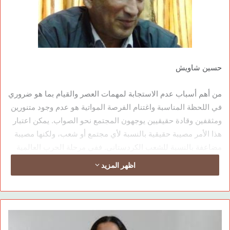
حسين شاويش
من أهم أسباب عدم الاستجابة لمهمات العصر والقيام بما هو ضروري
في اللحظة المناسبة واغتنام الفرصة المواتية هو عدم وجود متنورين
ومثقفين وقادة حقيقيين يوجهون المجتمع نحو الصواب. يمكن اعتبار
هذا الأمر مصيبة حقيقية بالنسبة لأي مجتمع أو شعب، ولكنها مصيبة
مضاعفة بالنسبة للشعب الكردستاني. ففي مرحلة الحرب العالمية
الثانية تصدرت كل الانتفاضات والعصيانات والمقاومات الكردية
اظهر المزيد
قيادات أرستقراطية لم تكن تمتلك لغة العصر وأفقه ولا تعي متطلبات
المرحلة.استمر هذا الوضع حتى سنوات 1970 . هذه القيادات
التقليدية كانت إما بعيدة عن المجتمع وتعيش في المهجر أو منغلقة
على ذاتها عشائرياً وعائلياً ومحلياً وبعيدة عن التنظيم والتدريب
العسكري والسياسي والدبلوماسي.