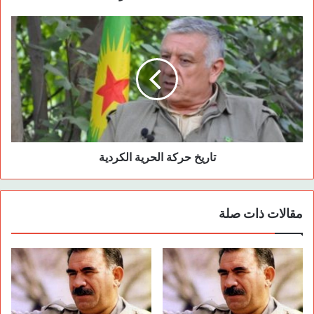
يمتلك روحاً جماعية أن يكون قادراً في الوقت نفسه على المبادرة،
كما يجب على المناضل ذي القدرة المتطورة على المبادرة أن يبقى
ملتزماً بمبدأ الجماعية. إن انقطاع هذه الصلة الحية بين الجماعية
والمبادرة تؤدي إلى جر الفرد إما إلى المفاهيم »اليمينية « أو
»اليسارية « فالجماعة التي لا تنطوي على المبادرة تولد المفاهيم
»اليمينية « وتؤدي إلى ظهور أشخاص كسالى إلى أبعد الحدود
عاجزين عن اختيار طريقتهم، مسحوقين تحت تطورات الأحداث،
ومقابل ذلك، تؤدي المبادرة التي لا تنطوي في أعماقها على الروح
الجماعية إلى إنجاب المفاهيم »اليسارية « فتبرز أفراداً لا يعترفون
تاريخ حركة الحرية الكردية
بأية سلطة، وتمهد الطريق لظهور الفردية والفوضوية في النهاية، مما
يعني أنه من الضروري فهم العلاقة القائمة بين المبادرة والجماعية
فهماً عميقاً وإبداء كل منهما في اللحظة المناسبة لضمان عدم
مقالات ذات صلة
الوقوع في مثل هذه المفاهيم المتطرفة.
يعيش مجتمعنا وضعاً سلبياً عميقاً فيما يتعلق بالمبادرة شأنه شأن
وضعه بالنسبة لموضوع الجماعية. فقد جرى تحويل المجتمع إلى ما
يشبه كائن دون مبادرة على الإطلاق. عدم قيام الأفراد بخلق وحدة