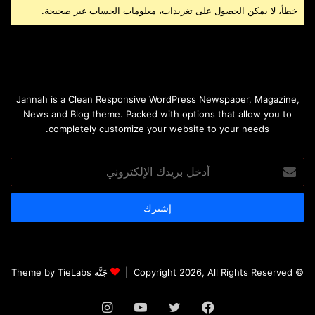
خطأ، لا يمكن الحصول على تغريدات، معلومات الحساب غير صحيحة.
d
b
o
o
n
o
k
Jannah is a Clean Responsive WordPress Newspaper, Magazine,
News and Blog theme. Packed with options that allow you to
completely customize your website to your needs.
أدخل
بريدك
الإلكتروني
© Copyright 2026, All Rights Reserved |
جَنَّة Theme by TieLabs
فيسبوك
تويتر
يوتيوب
انستقرام