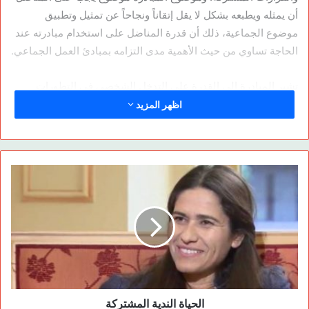
أن يمثله ويطبعه بشكل لا يقل إتقاناً ونجاحاً عن تمثيل وتطبيق
موضوع الجماعية، ذلك أن قدرة المناضل على استخدام مبادرته عند
الحاجة تساوي من حيث الأهمية مدى التزامه بمبادئ العمل الجماعي.
تشير المبادرة إلى القدرة على التدخل الشخصي في التطورات
والأحداث. غير أن هناك فرقاً بين مبادرة وأخرى، فهناك مبادرة مفيدة
اظهر المزيد
تساهم في دفع التطورات إلى الأمام وأخرى، وبالمقابل، لا تجدي
شيئاً بل وتسد الطريق أمام التطورات وبالتالي تكون ضارة. من
المؤكد أن المبادرة المطلوب توفرها لدى المناضل هي المبادرة
الايجابية المفيدة، أن المبادرة الثورية تنطوي على تدخل شخص لا
يؤثر سلباً على الطاقة الجماعية وعلى وحدة التنظيم ويكون منسجماً
مع مبادئ التنظيم وقراراته في الأحداث بأنسب الأشكال وأفضلها.
وبهذا المعنى نستطيع أن نقول أن المبادرة لا تكتسب معنى ايجابياً إلا
إذا كانت منسجمة مع الإرادة الجماعية للتنظيم ولا تكون عملية مفيدة
إلا إذا توفر لهذا الشرط. تركز المبادرة على هدف استكمال الجماعة
وتجسيدها في الواقع الملموس. وعنصرا الجماعية والمبادرة
مترابطان ارتباطاً وثيقاً ويكملان أحدهما الآخر. على المناضل الذي
الحياة الندية المشتركة