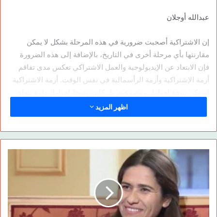
عبدالله أوجلان
إن الاشتراكية أصحبت ضرورية في هذه المرحلة بشكل لا يمكن
مقارنتها بأي مرحلة أخرى في التاريخ، بالإضافة إلى هذه الضرورة
فإن الابتعاد عن الإيديولوجية والعمل الاشتراكي تعكس مدى تفاقم
أزمة الإشتراكية وأزمة الرأسمالية في نفس الوقت. أزمة الاشتراكية
لم تكن نتيجة لعوامل موضوعية، بل كانت نتيجةً لعوامل ذاتية تتعلق
بالجمود الفكري، والأخطاء التنظيمية والعملية. بالإضافة إلى أسباب
اظهر المزيد
خارجية تتعلق بهيمنة الإيديولوجية الرأسمالية، إلا أن العوامل الأهم
هي افتقاد الإيديولوجيا والعمل الإشتراكي بالإضافة إلى النهج
الانتقائي في الممارسة العملية.
في عصر الهيمنة الرأسمالية المالية، ليس عالم الكدح هو
المستهدف فحسب، بل إن المجتمع بأكمله، بتاريخه وبيئته ومستقبله
مستهدف، ووصل فيه إلى درجة أصبح هناك خياران لا ثالث لهما إما
تحقيق الإشتراكية أو القبول بالبربرية والهمجية، أو بمعنى آخر إما