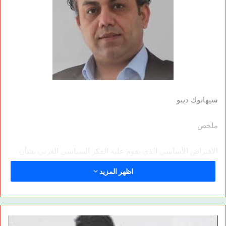
سيهانوك ديبو
ملخص
الافتراض الأساسي الذي يقوم عليه الفكر السياسي الغربي بشأن
«مركزية البشرية » أو التمركز حول الإنسان، أي أن البشر هم مركز
اظهر المزيد
الوجود، وأن من بين البشر يجب أن تكون فئة منهم هي سيدة النوع
«البشري » نفسها وهي الحاكمة بأمورهم، فليس من الغريب- وفق
نظرية المركز- أن نسمع كلمة شرطي العالم، القطبين، الشمال
والجنوب، الشرق والغرب، النواة والأطراف…. وهو ما دمر وشوّه