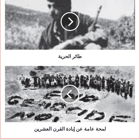
العلاقة بين الإنسان والبيئة الطبيعية، وبدلا من المحافظة على كوكب
الأرض واحترامه واحترام الفصائل المختلفة التي تعيش على سطحه
سعى الإنسان – كما وصفه جون لوك- ليصبح «سيدا للطبيعة ومالكها
»، ومتملكاً وسلطوياً كما دعا أيضاً، وساعدت الفردية الليبرالية على
انطلاق مشروع التراكم الرأسمالي التحديثي بمقاييسه الاقتصادية
النقدية بعيدًا عن التكلفة الإنسانية والطبيعية، معطيًا الإنسان الضوء
الأخضر للسيطرة على الطبيعة والزعم بالقدرة على معرفة كل
طائر الحرية
أسرارها بالعلم بعد التحرر من الغيب والدين، فتم استنزاف الطبيعة
لراحة الإنسان ومصلحته.
إن منطق الذكاء التحليلي في المجتمعات الرأسمالية والذي يُساق
وفقه الفرد، هو منطق تسويقي لا أخلاقي، فاعتبار الفرد الأحادي هو
مركز المجتمع، وأن كان سعيداً سوف يستطيع اسعاد البشرية وأن
كان حزيناً لا يستطيع، وفق هذه التعويذة، تم تشظي المجتمع وتحويله
إلى نويّات متخاصمة ومتباعدة، من السهولة أن تنقاد إلى مادة أو
عرف يصدر من مؤسسة أو حتى من جمعية، مهما كانت هذه المادة
لمحة عامة عن إبادة القرن العشرين
غير أنسية، وخاصة فيما يتعلق بالتوسيمات التي صدرت في حق أمم