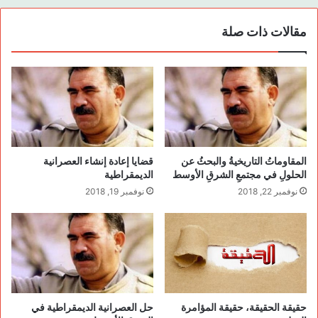
و أحزاب وأشخاص، وفق هذه الرؤية توجه من توجه إلى الشرق، وفي
بدايات القرن العشرين بدأ برسم الخرائط، وتشكيل واقعات اجتماعية،
مقالات ذات صلة
أدخلت هذه التقسيمات في حروب لم تكن حروبها، وبالتالي خلقت
نماذج التلويحات المجتمعية، بعد خلق ظاهرة مُصدرة هي ظاهرة
الوطنية المفروضة، علما أن الوطنية تشبه التعاقد من الروابط الأولية
التي يُتخم منها الروابط فوق الأولية، فيعقد الإنسان فيما بينهم
وينحون إلى تشكيل ظاهرة الوطنية، ففي سوريا مثلاً، الجغرافيا،
والدولة، والهيكلة، وحتى العدو، تم تصديرها إلى الشعب السوري
بالحدود الحالية، فدخل حروبا لم تكن حروبه؛ زُجَّ إليها، وانقاد بلا أدرية،
المقاوماتُ التاريخيةُ والبحثُ عن
قضايا إعادة إنشاء العصرانية
إلى اكمال الجزء الثاني وتأسيس الدولة المفترضة وفق رؤية ورغبة
الحلولِ في مجتمعِ الشرقِ الأوسط
الديمقراطية
المستعمر الرسام، الدولة المتسلطة بالنزعة القومية والتي أدت إلى
نوفمبر 22, 2018
نوفمبر 19, 2018
تشكيل وعي سليل الوعي الذي يليه فكان زائفاً غير حقيقي، استبدت
الدولة المرسومة بعناصر تكونها فخلقت حالة متطورة من التحاجز
الاجتماعي، تشتيت مبدأ الهوية السورية، وهذا الأخير مرده التسلط
العامودي، وهذا كله ما أثلج صدر الرسام «المستعمر » متيقناً أنه
يستطيع في أية لحظة، أن يكون موجودا،ً فكان موجودا في لبنان وفي
العراق وفي مصر وفي تونس، وكان موجودا مسبقاً «لم يبرح أمكنته »
حقيقة الحقيقة، حقيقة المؤامرة
حل العصرانية الديمقراطية في
في دول مثل الخليج.