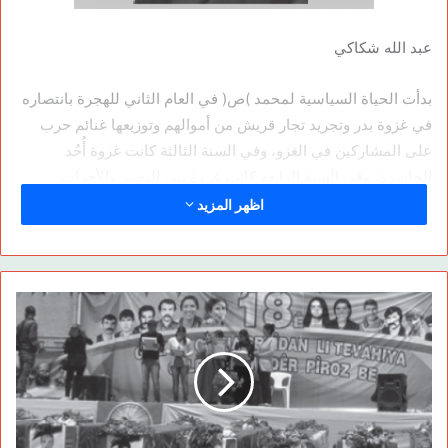
عبد الله شكاكي
بدأت الحياة السياسية لمحمد )ص( في العام الثاني للهجرة بانتصاره
في غزوة بدر وتجريد تجار قريش من أموالهم وتوزيعها غنائم حرب
على المشاركين في الغزو، وفي السنة الثالثة كانت غزوة أُحُد
الخاسرة، وفي السنة الرابعة كانت غزوة بني النضير والأحزاب
)الخندق(، وفي الخامسة للهجرة غزوة دومة الجندل، وفي السادسة
اظهر المزيد
غزوة بني المصطلق، وفي السنة السابعة للهجرة كانت غزوة خيبر
والانتصار على اليهود، وفيها برزت قوة علي بخلعه باب مدينة خيبر
لوحده وإلقائه بعيداً وقيام سلمان بتوزيع الحلوى احتفاءً بالنصر
وبقدوم عيد النوروز الذي صادف ذلك اليوم، وفي السنة الثامنة كان
فتح مكة، وفي السنة التاسعة غزوة تبوك، وفي العاشرة للهجرة حجّ
محمد حجّة الوداع وتوفي في تلك السنة. ومع عصر الخلفاء الراشدين
بدأت الغزوات العربية الإسلامية خارج حدود الجزيرة العربية بغية
توسيع رقعة الدولة والحصول على الغنائم الحربية تحت مسمّى نشر
الدين الإسلامي، مع أن الدين الإسلامي أعلن صراحة «لا إكراه في