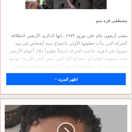
مصطفى قره سو
مضى أربعون عام على نوروز ١٩٧٣ ، إنها الذكرى الأربعين لانطلاقة
الحركة التي بدأت خطوتها الأولى باجتماع ستة أشخاص في سد
جوبوك في أنقرة. عاشت الحركة تاريخاً عظيماً خلال أعوام الأربعين
هذه، فمقولة القائد آبو »نضالنا كان كمن يحفر البئر بالإبرة « توضح
مدى الصعوبة التي عايشتها الحركة. إلا أنه ورغم الظروف الصعبة
التي مرت بها الثورة والكفاح حققنا نضالاً عظيماً.
اظهر المزيد
لعيد النوروز مكانة مهمة في خلق هذا التاريخ، يمكن القول أن الحركة
أحيت النوروز، وإحياء أعياد النوروز أحيت الشعب الكردي.
ففي الذكرى الأربعون لاجتماع سد جوبوك ظهر على مسرح التاريخ
حقيقة شعب عظيم أثبت وجوده وهويته وثقافته، ووصل نضالنا إلى
مرحلة جديدة. حيث أشار القائد آبو إلى خصوصية هذه المرحلة في