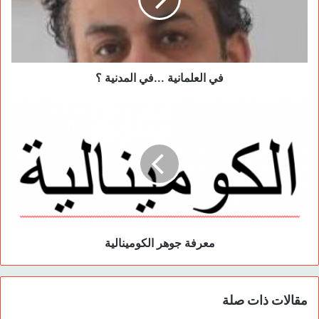
رسالته إلى نوروز آمد على أنها حملة التحرير الديمقراطي وإنشاء
الحياة الحرة. إن النضال الذي خاضته حركة التحرر في ٢٠١٢
وتأثيراتها على وضع السياسة الداخلية في تركيا وكذلك التطورات
الأخيرة في المنطقة تشكل الأسس التاريخية والسياسية لحملة
في العلمانية ...في المدنية ؟
التحرير الديمقراطي وخلق الحياة الحرة لقائد الشعب الكردي.
تم الإقرار خلال اجتماع اللجنة التنفيذية ل PKK والهيئة التنفيذية ل
KCK الذي عقد في أواخر عام ٢٠١٢ على التحضير لحرب واسعة
ومتابعة المرحلة التي بدأها قائد الشعب الكردي ومساندة جهوده.
وبعد لقاء القائد مع BDP والتي انعكست عبر الإعلام وخلال فترة
قصيرة، وجه قائد الشعب الكردي رسائل إلى كل من قنديل وأوربا و
BDP مع العلم أن رد حركة التحرر الكردية على الرسالة التي وجهت
لها من قبل قائد الشعب الكردي كانت ايجابية وتقبلت مشروع الحل
معرفة جوهر الكومينالية
الديمقراطي. على أثر هذه الرسائل أعلن قائد الشعب الكردي وخلال
نوروز آمد عن مانيفستو الديمقراطية لأجل كردستان وتركيا والشرق
الأوسط. ووضح في رسالته وجهة نظره وتقربه من المسائل ليفتح
مقالات ذات صلة
بذلك باب الحوار؛ ولكنه لم يحدد خريطة الطريق ومراحلها والتغييرات