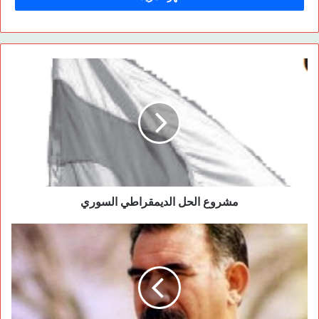
تاريخ الانضمام: 1995
تاريخ الاستشهاد:
2004 /6/14
زاغروس – كفر
ولد الرفيق زردشت )سعيد( في قرية قره جوخ )بروج( الكردية
الكوجرية النائية والمحاطة بالسهول والتلال والأحجار البازلتية وبقايا
الكهوف والقرى العائدة إلى مرحلة العصر الحجري الحديث وما
مشروع الحل الديمقراطي السوري
يسمى بالعصر النيوليتي. لم يذهب سعيد إلى المدينة القريبة ديريكا
حمكو والشبيهة بقرية كبيرة أو قصدها إلا بعد أن أكمل دراسته
الابتدائية وأصبح عمره ثلاث عشرة سنة. ولكنه ذهب إلى السينما في
شركة البترول الوحيدة والقريبة من القرية حيث كان أبوه حارساً فيها
لعدة سنين، ولكنه عندما كان جالساً أمام الشاشة مع أخيه الأكبر منه
سنا فجأة ظهر على الشاشة حصان وكان ريغان كوبوي يركب عليه،