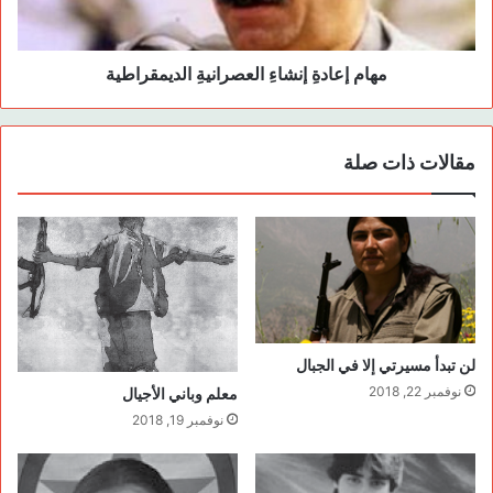
حينها وقع سعيد في الدهشة والحيرة لما شاهده على الشاشة
والتصق بأخيه الكبير وبانت عليه علامات الخوف وقد كان وضعه ملفتاً
للنظر من جانب الحاضرين ولكن الأمر كان طبيعياً، لأن سعيد كان ما
مهام إعادةِ إنشاءِ العصرانيةِ الديمقراطية
يزال طفلا! وبعد هذه الحادثة فكر سعيد في إنشاء سينما على هوى
أحاسيسه وحسب مخيلته الطفولية.
مقالات ذات صلة
جمع سعيد عدداً من الأطفال وفتح ثقباً كبيراً في علبة معدنية رقيقة
وبدأ يضع الصور الكاريكاتورية الملونة والتي حصل عليها من الدكان
الوحيد الموجود في القرية حينها، وكان يحرك الصور على التوالي
وبشكل سريع أمام الثقب الذي فتحه في العلبة المعدنية مع بعض
الأصوات غير المفهومة كتمثيل لدور البطل في الفلم. كان الرفيق
زردشت )سعيد( يركض وراء السيارات الآتية إلى القرية عبر الطريق
الترابي وكأنه يركض وراء حصان أو كبش أو طير ويريد أن يلتصق بها
لن تبدأ مسيرتي إلا في الجبال
ويخرج من القرية ولو لمرة. كان أبوه رجلا مارس كل الأعمال الخارجة
نوفمبر 22, 2018
معلم وباني الأجيال
عن القانون حسب تعبير الدولة القومية، مثل عبور الحدود فيما بين
نوفمبر 19, 2018
ديريكا حمكو وزاخو بدون دستور أو إذن من أية مرجعية تابعة للدولة
إلى جانب تهريب البضائع وتسهيل مرور الهاربين من الدولة لأسباب
سياسية وقضائية.