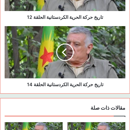
المقاومات والاستشهادات التي تمت في تلك الفترة.بالطبع حصلت
عمليات اعتقال أخرى، إلا أنها لم تكن قوية أو ثقيلة بهذا القدر.
فالاعتقالات شملت الرفاق على سوية المركزيين، فكل من الرفاق
تاريخ حركة الحرية الكردستانية الحلقة 12
مظلوم وخيري ربما لم يكونوا مركزيين مثل الرفيق كمال بير ولكن
الرفاق الذين تم اعتقالهم في تلك الفترة كانوا أمثال الرفيقين خيري
ومظلوم. فالضربة كانت بهذه السوية.حتى يمكنني القول بأن كوادرنا
الأساسيين في تلك الفترة تم اعتقالهم. فالكوادر الباقيين كانوا كوادر
ضعفاء وكوادر تشكلوا بعد تلك الحملة، لهذا السبب عانى هؤلاء
الكوادر مشاكل جدية بعد خروجهم. فالكوادر الأساسية للحركة كانوا
معتقلين في سجن آمد. حيث يمكننا القول بأن الحركة كانت في
السجن فقول هذا ليس مبالغاً به أبداً. ففي تلك الفترة كان يمارس
وحشية كبيرة على الرفاق المعتقلين في السجون، حيث يمكن القول
تاريخ حركة الحرية الكردستانية الحلقة 14
بأن الوحشية والتعذيب اللتان كانتا تمارسان فيه لم تشهده أي سجن
آخر، ربما تكون هناك سجون استثنائية شهدت مثل هذه الوحشية
فسجن آمد كان واحد من هذه السجون الاستثنائية. فمقابل تلك
مقالات ذات صلة
الوحشية والتعذيب التي كانت تمارستم إبداء مقاومة قوية
وعظيمة.أبديت مقاومات كثيرة، إلا أنه تم تحطيم تلك المقاومات،
ولكن تم إعادة لم الشمل والمقاومة من جديد، هذا ما كان يتم