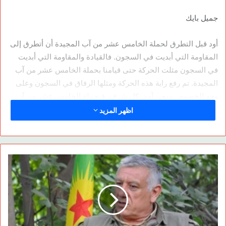
جميل بايك
أود قبل التطرق لحملة الخامس عشر من آب المجيدة أن أتطرق إلى
المقاومة التي أبديت في السجون. فالقيادة والمقاومة التي أبديت
في السجون مثلت الحركة حتى قيامنا بحملة الخامس عشر من آب
المجيدة. تم رفع راية هذه الحركة ومثلها الرفاق في السجون وعلى
وجه الخصوص سجن آمد بكل شرف. فبحملة الخامس عشر من آب
المجيدة استلم الرفاق هذه الراية من الداخل ورفعوها عالياًخارج
اظهر المزيد
السجون أيضاً.هذه حقيقة لا يمكن لأحد إنكارها. صحيح تم إبداء
مقاومات باسلة وتم تقديم الشهداء أيضاً في كل من «بازارجق،
ماردين، بلوكا كاب» وكانت تحوز على أهمية وقيمة تلك المرحلة إلا أن
المقاومات التي أبديت في السجون مثلت الحركة في تلك الفترة،
فالمقاومة التي أبديت في سجن آمد هي التي مثلت الحركة في تلك
الفترة على وجه الخصوص. نحن كحركة تلقينا الضربة قبل أحداث
الثاني عشر من أيلول لاعتقال قيادي الحركة قبل تلك الفترة، لهذا
السبب لم نتعرض لضربة في الثاني عشر من أيلول سوى تلك