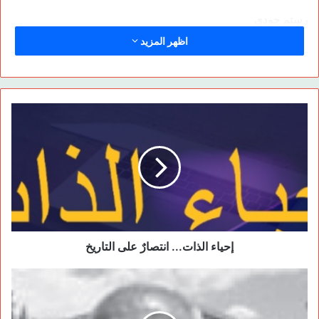
رستم جودي
اظهر المزيد
النقطة الثالثة التي سوف نتطرق إليها في هذا القسم هي قضية
المرأة والعائلة في الشرق الأوسط. بالطبع تشكل هذه القضية عائقاً
أمام التقدم والتطور في معظم دول العالم، إلا أنها تشكل المركز
والسبب الرئيسي للأزمة في الشرق الأوسط. فعلاقة المرأة والعائلة
تعتبر السبب الأساسي للأزمة في المنطقة لعدة أسباب وهذا يدفعنا
إلى القول بأن منطقة الشرق الأوسط هي مركز كل القضايا التي تتم
معايشتها. لأن أساس نظريتنا الاجتماعية في حل أية قضية يدفعنا
للرجوع إلى المركز الأساسي للمشكلة أو القضية، ولأنها تعتبر منطقة
الشرق الأوسط مهد كل الحضارات فهي في الوقت نفسه مهد ومركز
إحياء الذات... انتصارٌ على التاريخ
كل شيء. واستناداً إلى نظريتنا الاجتماعية نتخذ منطقة الشرق
الأوسط أساساً وسبباً ومصدراً لجميع القضايا التي نعيشها اليوم لأنها
مخبأة فيها. فبقدر تحليلنا لتاريخنا القديم، أي تاريخ منطقة الشرق
الأوسط القديم، بذاك القدر يمكن أن نجد الحل للقضايا التي نعايشها