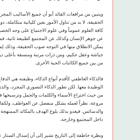
ويتبين من مرافعات القائد آبو أن جميع الأساليب المجر
الحقيقة، لا بد من تناول الأمور بعين كلياتية متكاملة، دو
كافة العلوم عموماً وفي علوم الاجتماع على وجه الخصو
عن جوهر الإنسان وكذلك عن المجتمع كطبيعة ثانية، فمن
يمكن الانطلاق منها في التوجه صوب الحقيقة، وذلك لِم
جياشة وعقل حكيم، ومن ذرات مرتبة ومنسقة بأعلى درجا
من بين جميع الكائنات الحية الأخرى.
فالذكاء العاطفي كأقدم أنواع الذكاء، وظيفته هي الدفا
الوطيدة معها. لكن تطور الذكاء التصوري المجرد، والذي ي
من حيث اختراع الأسماء والكلمات والجمل وترسيخها في
مروعة، نظراً لعمله بشكل منفصل عن العواطف، ولكف
والدسائس. فيغدو بذلك بلوغ الهدف بالمكائد الممنهجة و
داخل المجتمع وخارجه.
ونظرة خاطفة إلى التاريخ تشير إلى أن إسدال الستار ع