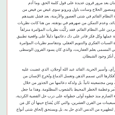
بالبنان بعد مرور قرون عديدة على قول كلمة الحق. وما آدم
ومنصور الحلاج وسانت باول وبرونو سوى غيض من فيض من
هة النظام القائم في شتى العصور والأزمنة، بعد فشل تقييدهم
سائد، وعدم التمكن من صهرهم في بوتقته. من هنا كانت نظريات
ردين على النظام القائم. فقد ركَّبَت نظريات المؤامرة منزلقاً
ة عملها وكل فكر قادر على دك دعائمها دليلاً على واقعية تطبيق
السبات الفكري والتنويم العقلي. وتتقاسم نظريات المؤامرة
لوجي المسمى بعلم العفاريت، والذي كان يسود القرون الوسطى
 أنكرَ وجود الشيطان.
ي، وأسير الحرية، القائد عبد الله أوجلان، الذي غضبت عليه
أفكارها التي تسمم الذهن وتغسل الدماغ وتُخرِج الإنسان من
 ومن مجتمعيته ثانياً. بل ولدكه دعائمها من الجذور من خلال
الأمر وعظمة الخطر المحيط بالشعوب المظلومة. وهذا ما جعل
داء الصارم منذ خطوه أولى خطواته على درب حل القضية الكردية،
ينات من القرن العشرين، والتي كان يُشاع حينها أن كل مَن
 لتطهيره من الدنس الذي حل به، بل ويستحق إلحاق شتى أنواع