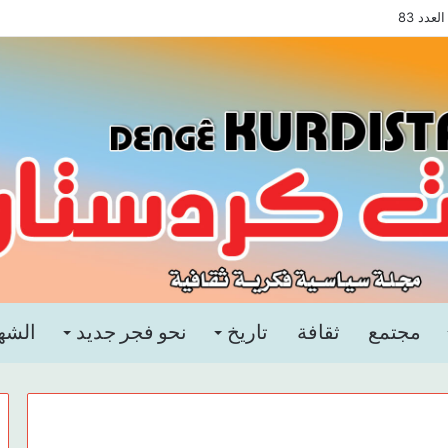
دد 83
مجتمع
ثقافة
تاريخ
نحو فجر جديد
الشه