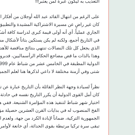
التعذيب به ليكون عبرة لمن يعتبر!!!
على الرغم من انتهال القائد عبد الله أوجلان من أفكار ال
كان غير راضٍ عن مسيرة الاشتراكية المشيدة والتطبيق ال
الجاري عملياً. أي أنه أولى قيمة كبرى لدراسة كافة أ
في التاريخ أجمع، ولكنه لم يكن يستكين بتاتاً لأشكال 
الذي يجعل كل تلك النضالات تنتهي بنتائج مناقضة للأهدا
وهذا بالذات ما قض مضاجع الحكام الرأسماليين، فدبروا 
شتى وفي أزمنة مختلفة لا داعي لذكرها هنا لعلم الجميع
نظراً لسيادة وجهة النظر القائلة بأن التاريخ عبارة 
كان أمل القوى الدولية أن يكرر التاريخ نفسه في حادثة ا
اختيار شهر شباط لتنفيذ هذه المؤامرة الشنيعة. ففي هذ
الفخ المنصوب له في بدايات القرن العشرين حصيلة مؤامر
الجمهورية التركية، ضماناً لإبادة الكرد من جهة، ولعدم 
تبقى سرة تركيا مرتبطة بقوى الحداثة، أي خانعة لأوامره