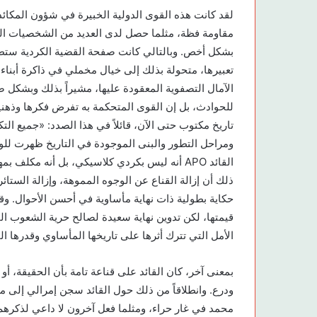
لقد كانت هذه القوى الدولية الخبيرة في شؤون المكائد
مقاومة فظة، مثلما حصل لدى العديد من الشخصيات الكر
بشكل أخص. وبالتالي كانت صفحة القضية الكردية ستط
تعبيرها، متحولة بذلك إلى خيال مخملي في ذاكرة أبناء
الآمال التصفوية المعقودة عليها، مشيراً بذلك وبشكل 
للحوادث، بل إن القوى المتحكمة به تفرض فكرها وذهنيت
تاريخ مكتوب حتى الآن، قائلاً في هذا الصدد: «جميع الت
ومراحل التطور والبنى الموجودة في التاريخ ظهرت للوس
القائد APO أنه ليس بكردي كلاسيكي، بل أنه مكل
ذلك أن إزالة القناع عن الوجوه المموهة، وإزالة الستائ
حكاية بطولية ذات نهاية مأساوية في أحسن الأحوال. وقد 
قيمتها، لكن تدوين نهاية سعيدة لصالح حرية الشعوب ا
الأمل التي تترك أثرها على تاريخها المأساوي وقدرها ال
بمعنى آخر، كان القائد على قناعة تامة بأن الحقيقة، أ
ودرع. وانطلاقاً من ذلك حول القائد سجن إمرالي إلى مك
محمد في غار حراء، ومثلما فعل آخرون لا داعي لذكرهم