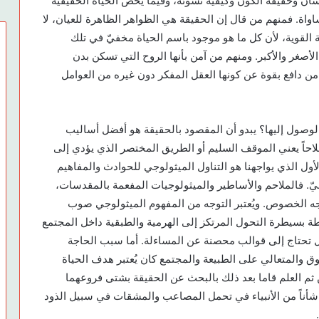
سان وحقيقة الكون وكيفية نشوئه، وفيما يخص الحياة الحقيقية
مساواة. فمنهم من قال إن الحقيقة هي الظواهر الظاهرة للعيان، لا
 القوية، لأن كل ما هو موجود باسم الحياة مخفيّ في تلك
الأصغر والأكبر. ومنهم من آمن بأنها الروح التي تسكن بدن
من دافع بقوة عن كونها العقل المفكر دون غيره من العوامل
وصول إليها؟ يبدو أن المقصود بالحقيقة هو أفضل أساليب
لاحاً يعني الموقف السليم أو الطريق المختصر الذي يؤدي إلى
أول الذي يواجهنا هو التناول الميثولوجي للحوادث والمفاهيم
ّ. فالملاحم والأساطير والميثولوجيات المفعمة بالمقدسات،
وجه الخصوص. ويُعتبر التوجه من المفهوم الميثولوجي صوب
ة بسيطرة التحول المرتكز إلى الهرمية والطبقية داخل المجتمع
ل تحتاج إلى قوالب محصنة عن المساءلة. أما سبب الحاجة
ق والمتعالي على الطبيعة والمجتمع كان يُعتبر هدف الحياة
م العلم قاما بعد ذلك بالبحث عن الحقيقة بشتى فروعهما
 شأناً من الأنبياء في تحمل المصاعب والمشقات في سبيل الذود