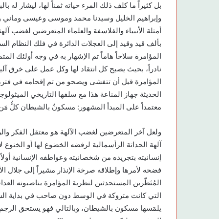
بل كثيراً ما كلف ذلك المرء حياته ثمناً لها، ليشار له 
وإبراهيم الخليل وسيدنا محمد وموسى وعيسى وماني 
أمثلة الأنبياء والفلاسفة والعلماء المتعرضين لغضب آل
بألف قيد وقيد إلى العجلات الدائرة في فلك النظام ال
المؤامرة سلاحاً هاماً تم الإشهار به في وجه أولئك المتم
نادراً، بحيث يصبح كل انتقاد لها وكل عمل على خرق آلي
المؤامرة قبل أن تتفشى ويصحو من تم إقحامه في فترة 
الحديثة جهاز المناعة هذا مع سلفها التاريخي الميثو
معتمداً على المبدأ المشهور: مسكونٌ بالشيطان كلُّ مَن
ولعل آخر المتعرضين لغضب الآلهة هو معتقل الفكر والرأ
آلهة الحداثة الرأسمالية لرفضه الخضوع لها أو الخنوع ل
إنسانيته بتجريده من شخصانيته وعواطفه الإنسانية أولاً،
فضحه لأمرها وإطلاقه صرخة الإنذار مشيراً إلى جلال 
المُنَظّرين المستحدثين لنظرية المؤامرة يناصبونه الع
التي كانت متروكة في الوسط دون صاحب في بداية السبع
يلمَسها مسكون بالشيطان، وبالتالي فهو يستحق الرجم