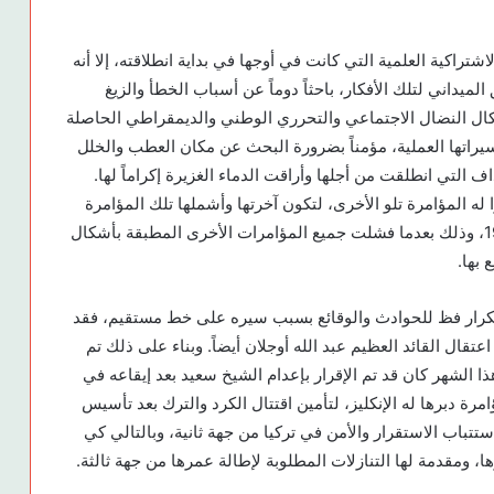
اشتراكية العلمية التي كانت في أوجها في بداية انطلاقته، إلا أنه
ميداني لتلك الأفكار، باحثاً دوماً عن أسباب الخطأ والزيغ
شكال النضال الاجتماعي والتحرري الوطني والديمقراطي الحاصلة
مسيراتها العملية، مؤمناً بضرورة البحث عن مكان العطب والخلل
ف التي انطلقت من أجلها وأراقت الدماء الغزيرة إكراماً لها.
له المؤامرة تلو الأخرى، لتكون آخرتها وأشملها تلك المؤامرة
الدولية المطبقة في الخامس عشر من شباط عام 1999، وذلك بعدما فشلت جميع المؤامرات الأخرى المطبقة بأشكال
 بها.
عن تكرار فظ للحوادث والوقائع بسبب سيره على خط مستقيم، فقد
عتقال القائد العظيم عبد الله أوجلان أيضاً. وبناء على ذلك تم
ا الشهر كان قد تم الإقرار بإعدام الشيخ سعيد بعد إيقاعه في
ة دبرها له الإنكليز، لتأمين اقتتال الكرد والترك بعد تأسيس
استتباب الاستقرار والأمن في تركيا من جهة ثانية، وبالتالي كي
ا، ومقدمة لها التنازلات المطلوبة لإطالة عمرها من جهة ثالثة.