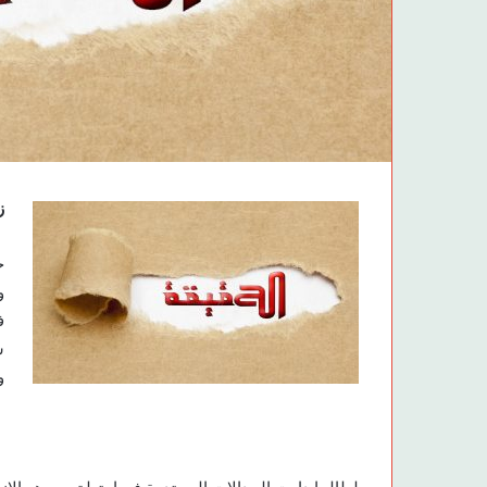
ز
ح
و
ف
س
و