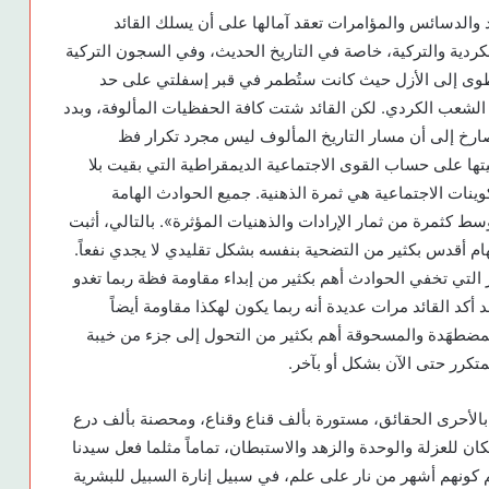
 والدسائس والمؤامرات تعقد آمالها على أن يسلك القائد
دية والتركية، خاصة في التاريخ الحديث، وفي السجون التركية
وى إلى الأزل حيث كانت ستُطمر في قبر إسفلتي على حد
 الشعب الكردي. لكن القائد شتت كافة الحفظيات المألوفة، وبدد
صارخ إلى أن مسار التاريخ المألوف ليس مجرد تكرار فظ
ها على حساب القوى الاجتماعية الديمقراطية التي بقيت بلا
كوينات الاجتماعية هي ثمرة الذهنية. جميع الحوادث الهامة
ط كثمرة من ثمار الإرادات والذهنيات المؤثرة». بالتالي، أثبت
ف بمهام أقدس بكثير من التضحية بنفسه بشكل تقليدي لا يجدي نفعاً.
ر التي تخفي الحوادث أهم بكثير من إبداء مقاومة فظة ربما تغدو
أكد القائد مرات عديدة أنه ربما يكون لهكذا مقاومة أيضاً
لمضطهَدة والمسحوقة أهم بكثير من التحول إلى جزء من خيبة
متكرر حتى الآن بشكل أو بآخر.
و بالأحرى الحقائق، مستورة بألف قناع وقناع، ومحصنة بألف درع
ان للعزلة والوحدة والزهد والاستبطان، تماماً مثلما فعل سيدنا
 كونهم أشهر من نار على علم، في سبيل إنارة السبيل للبشرية