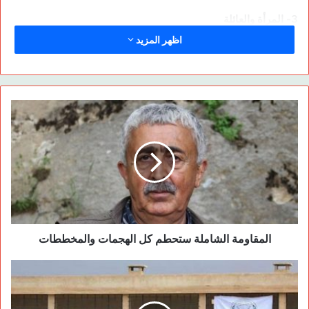
3- المرأة والعائلة
اظهر المزيد
تنتحر المرأة من أجل الحفاظ على شرف الرجل وفي الوقت نفسه
الرجل يقتل المرأة من أجل الحفاظ على شرفه، كثيراً ما نسمع عن
حالات انتحار المرأة في العديد من المناطق، لماذا تنتحر المرأة؟ ربما
تكون هناك بعض الأزمات الاجتماعية، ولكن في الكثير من الأحيان
يكون سبب لجوء المرأة إلى الانتحار حين يعلم أهل البنت بأنها التقت
برجل في الشارع وتبادلت معه الابتسامة والمشاعر، فلماذا تقدم على
الانتحار؟ هي لا تنتحر من أجل نفسها، إنما تنتحر كي لا تشوه سمعة
الرجل. لهذا السبب ينبغي على المرأة أن تسعى لأن تصبح الجوهر
الأساس عائدة لذاتها وتتمكن من التعبير عن ذاتها من الناحية الفكرية
والاقتصادية والسياسية والاجتماعية والثقافية والفنية، وينبغي أن يتم
صون وحماية حقوق التعبير هذه عبر عقود اجتماعية.
المقاومة الشاملة ستحطم كل الهجمات والمخططات
بالتأكيد العائلة في الشرق الأوسط هي الدولة الصغرى، لذلك فإن
الدولة تعرّف وتدير أمورها من خلال العائلة. العائلة الشرق أوسطية
هي عائلة أحادية. والعائلة الأحادية هي العائلة التي تكون السلطة بيد