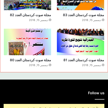
لأن السلطوية بتقديسها الدين قدست سلطويتها وأعطتها
الأهمية، ومازال الوضع مستمراً إلى يومنا هذا. فالإمبراطوريات
مجلة صوت كردستان العدد 83
مجلة صوت كردستان العدد 82
جميعها عملت من خلاله على تطبيع الشعب حيث استخدمته
ديسمبر 15, 2018
ديسمبر 15, 2018
الإمبراطورية العثمانية بشكل أكبر، حيث استخدمت الدين
الإسلامي واتخذت على وجه الخصوص المذهب السني كأساس
وهوية لها. إلا أن تجربة الأحزاب اليسارية والقوموية في الشرق
الأوسط أدت إلى إفلاسها (تراجعها)، حيث كانت الجبهات
محتدمة بالمعارك والإنكار، الرفض مما أدى لإفلاسها
الدين
مجلة صوت كردستان العدد 81
مجلة صوت كردستان العدد 80
ديسمبر 15, 2018
ديسمبر 15, 2018
الدين في الشرق الأوسط يعد حاجة أساسية، وليست ثانوية، فالدين
هو الهوية ، هوية الإنسان، إحساسه عواطفه، حبه وكراهيته،
مقاييسه الأخلاقية والتي تحدد شكله، لهذا السبب لا يستطيع العيش
بدونه. وعلى هذا الأساس ينبغي التطرق إلى الدين على أنه قضية
Follow us
أساسية، وله دور أساسي في أزمة الشرق الأوسط ، لماذا؟ لأنه
وحتى يومنا الراهن لم يمر بمراحل إصلاحية ولم يتخذ الشكل وفق