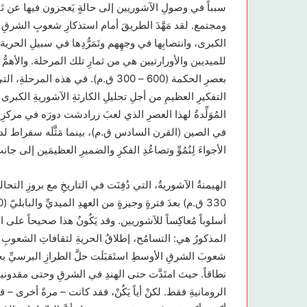
سبباً في وصولِ الآشوريين إلى حالةٍ يَعجزون فيها عن ت
ومجتمع. لقد مَهَّدَ الطريقَ أمام استذكارِ شعوبِ الشرقِ ال
الكبرى، وانتصابِها في وجهِهم وتَمَرُّدِها في سبيلِ الحرية. وم
للميديين والأورارتيين هي من ثمارِ تلك المرحلة. والأهمُّ من 
بعصرِ الحكمة (600 – 300 ق.م). في هذه 
التفكيرِ العظيمِ من أجلِ تحليلِ الكارثةِ الآشوريةِ الكبرى ال
المُوَلِّدةُ لهذا العصرِ الذي لعبَ زرادشت دورَه في مركزِ
في الصين (القرن السادس ق.م)، بينما مَثَّلَه سقراط لدى ا
الأجواءَ لِنُمُوِّ وتصاعُدِ الفكرِ والضميرِ العظيمَين إلى جان
أسلوباً مُعاكِساً للآشوريين. وقد يَكُونُ هذا صحيحاً على ال
المذكورُ هي: التسامُح، إطلاقُ الحريةِ لثقافاتِ الشعوبِ 
شعوبَ الشرقِ الأوسطِ استَقبَلَت حلَّ الطرازِ البرسيِّ بجانب
نطاقاً. حيث امتَدَّت حتى الهندِ في الشرقِ وحتى مقدونيا
الرومانيةِ فقط. لكنْ أياً يَكُنْ، فقد كانت – مرةً أخرى – قوة