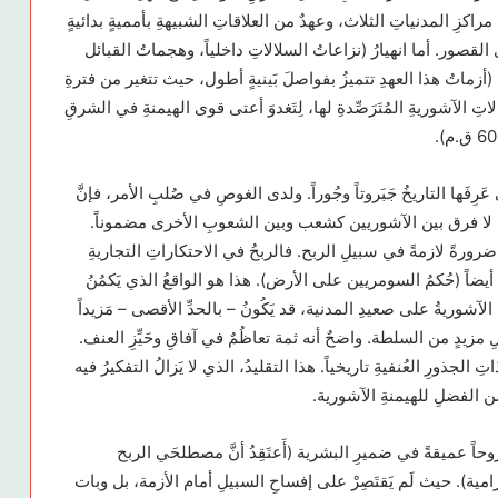
راكزِ المدنياتِ الثلاث، وعهدٌ من العلاقاتِ الشبيهةِ بأمميةٍ بدائيةٍ
لقصور. أما انهيارُ (نزاعاتُ السلالاتِ داخلياً، وهجماتُ القبائل
ية (أزماتُ هذا العهدِ تتميزُ بفواصلَ بَينيةٍ أطول، حيث تتغير من فترةِ
لاتِ الآشوريةِ المُتَرَصِّدةِ لها، لِتَغدوَ أعتى قوى الهيمنةِ في الشرقِ
ِفَها التاريخُ جَبَروتاً وجُوراً. ولدى الغوصِ في صُلبِ الأمر، فإنَّ
حتكاريّ. لا فرق بين الآشوريين كشعب وبين الشعوبِ الأخرى مضموناً.
َ ضرورةً لازمةً في سبيلِ الربح. فالربحُ في الاحتكاراتِ التجاريةِ
يضاً (حُكمُ السومريين على الأرض). هذا هو الواقعُ الذي يَكمُنُ
آشوريةُ على صعيدِ المدنية، قد يَكُونُ – بالحدِّ الأقصى – مَزيداً
 مزيدٍ من السلطة. واضحٌ أنه ثمة تعاظُمٌ في آفاقِ وحَيِّزِ العنف.
اتِ الجذورِ العُنفيةِ تاريخياً. هذا التقليدُ، الذي لا يَزالُ التفكيرُ فيه
من الفضلِ للهيمنةِ الآشورية.
وحاً عميقةً في ضميرِ البشرية (أَعتَقِدُ أنَّ مصطلحَي الربح
مية). حيث لَم يَقتَصِرْ على إفساحِ السبيلِ أمام الأزمة، بل وبات