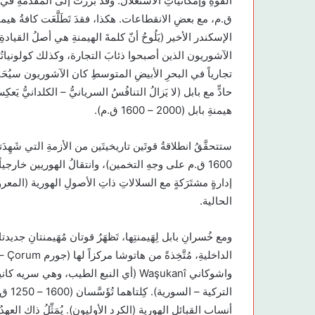
ق.م، مع بعضِ الانقطاعات. هكذا، فقدَ تَطَلَّعَت كافةُ هيمن
الإسكندر الأخير (يَلُوحُ أنّ كلمةَ الهيمنةِ هي أصلُ القيادةِ
الآشوريون الذين أصبحوا ذئابَ التجارة، وكذلك كولونياتُهم
تجارياً في البحرِ الأبيضِ المتوسطِ كان الآشوريون سيُحَق
حادٍّ مع بابل (لا يَزالُ التنافُسُ السريانيُّ – الكلدانيُّ يَعك
هيمنةِ بابل (2000 – 1600 ق.م).
إدارةٍ مشتَرَكةٍ مع السلالاتِ ذاتِ الأصولِ الهورية (المعرو
الحالية.
ومع خُسرانِ بابل لِهَيمنتِها، تَظهَرُ قوتان مُهَيمنتانِ جدي
الترك
أنسابِ القبائلِ الهورية (الكرد الأوليون). يُمَثِّلُ ذاك العهد