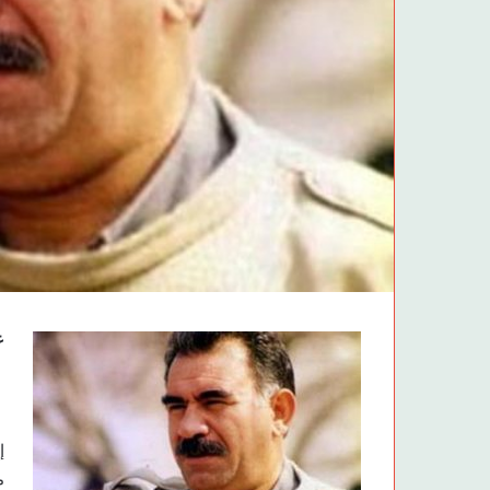
ع
إ
م