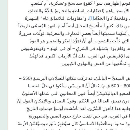
َقويمِ إظهارِهم، سواءً كقوةٍ سياسيةٍ وعسكرية، أم كشعبٍ
أوسطِ إياهم (احتكارات السلطةِ والتجارة) بالذَّمِّ واللعناتِ
َلحَمَةُ كاوا الحَدّاد
[1]
، و”مقاوَماتُ الثلاثمائةِ عام” الشهيرةُ
ذلك بكثيرٍ أنه أَفسَحَ المجالَ أيضاً أمامَ العهدِ المُسَمّى تاريخياً
المرحلةِ، التي يُمكِننا تسميتَها أيضاً بعصرِ المعارِف والمعرفية، تَوَلَّدَت ضرورةُ
تي حَلَّت بالشعوب. أي أنَّ تَمَرُّدَ الفكرِ والضميرِ هو القوةُ
ه، وقامَ بوذا بِتَمثيلِه في الشرقِ – أي في الهندِ – وكونفوشيوس
لإغريقيين في الغرب. ذلك أنَّ الأزماتِ الكبرى قد تُهَيِّئُ
بِ تَمَخُّضِها عن العنفِ والتهاوي الكبيرَين.
الهيمنةُ الآشوريةُ، التي دُفِنَت في التاريخِ مع بروزِ التحالفِ الميديِّ – البابليّ، قد تَركَت مَكانَها للسلالاتِ البرسيةِ (550 –
330 ق.م) بعدَ فترةٍ وجيزةٍ من العهدِ الميديِّ والبابليّ (600 – 500 ق.م). يُقالُ أنَّ البرسيّين سَلَكوا في حلَّ القضايا
صعيدِ الدياليكتيكيِّ أيضاً. فمِن المحاسِنِ التي شَمَلَها الأسلوبُ
دون تمييز، العدالةُ في الحُكم، وقولُ الصدق. وبالإمكانِ القول إنّ
ِه هذا كأَهوَنِ الشَّرَّين. لقد تأسَّسَت أوسعُ هيمناتِ التاريخِ
 في الغرب، في حين بَقِيَت خارجَ حدودِ الصينِ والجمهوريةِ
َ مدنية. وتناقُضُها الأساسيُّ كان سيُظهِرُ تأثيرَه وسيُعَمِّقُ الأزمةَ