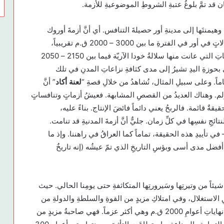
قد تمَّ بلوغُ عتبةِ الشروطِ الموضوعيةِ للأزمة.
50 عام، لِتُسَلِّمَ مكانَتها وهيمنتَها إلى مدينةِ أور حصيلةَ التنافس. أي أنَّ أزمةَ أوروك
أفسَحَت المجالَ أمامَ ظهورِ مدينةِ أور. ظهرت ثلاثُ سلالاتٍ في أور في الفترةِ ما بين 3000 – 2000 ق.م تقريبياً،
وسلالةُ أكاد الساميّةُ بين 2350 – 2150 ق.م، ومع الأزماتِ التي عانت منها سلالةُ خودا الآريّة فيما بين 2150 – 2050
تي بحوزةِ اليدِ تشيرُ إلى مدى كثافةِ نزاعاتِ المدنِ في تلك
تماماً. وعلى سبيلِ المثال، نُشاهدُ من خلالِ قصةِ “
لعنة أكاد
” أنَّ
ؤلم. وهناك العديدُ من القصصِ المشابهة. فعيشُ أزماتٍ وتنافساتٍ
حقيقةٌ قائمة. فالربحُ يعني دائماً فائضَ الإنتاج. بناءً عليه،
ائجِ نفسِها في كلِّ زمان. جليٌّ أنَّ أزمةَ المدنيةِ قد تنامت.
 في تأييدِ هذه الحقيقة، تماماً كما العراقُ في راهننا. وإذ ما
وٍ أفضل مدى أسى وبؤسِ التاريخِ الذي تمّ عيشُه (إنه تاريخُ
َر شيئاً من وتيرتِها وسَيرورتِها المتكاثفةِ حتى يومِنا الحالي. حيث
 الاستغلال، وفي امتلاكِ مزيدٍ من القوةِ والسلطةِ والدولةِ من
أجلِ هذا الاستغلال. بابل هي القوةُ التي نَفَذَت من أزمةِ نهاياتِ أعوامِ 2000 ق.م وهي أكثر عزماً. فهي صاحبةُ مزيدٍ من