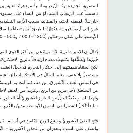
المصريةِ الجديدة. وتُعاشُ دبلوماسيةٌ مزدهرةٌ للغاية بين م
تأسيساً على الزيجاتِ المتبادَلةِ من النساءِ على مستوى ا
خارجياً) الهيمنةِ الحثيةِ والميتانيةِ بسببِ الأزمةِ التقليد
قرنٍ إلى أربعةِ قرون)، فيُمَهِّدُ الطريقَ أمامَ تصاعُدِ السلا
الأوسطِ على شكلِ مرحلتَين (1300 – 1000، و900 – 600 ق.م).
يُقالُ إن الإمبراطوريةَ الآشوريةَ هي من أكثرِ القوى التي عَر
جُورَها وتَعَسُّفَها يَكتَسِبُ معناه ارتباطاً بالربحِ الا
لكنّ استنادَ هيمنتِهم إلى احتكارِ التجارةِ قد جَعَلَ العنف
مستحيلٌ
بِلا
عنف، مثلما الحالُ في الاحتكاراتِ الزراعيةِ أ
في أساسِ العنفِ الآشوريّ. من هنا، فما أَتت به الهيمنةُ ال
من السلطةِ لأجلِ مزيدٍ من الربح، ومَزيداً من العنفِ لأجلِ
ولهذا السببِ يُعَدُّ الحلُّ من الطرازِ الآشوريِّ أُمَّ الحلولِ ذ
سائداً كَحَلِّ للقضايا في الشرقِ الأوسط، مَدينٌ بالكثيرِ 
فَتَح العنفُ الآشوريُّ وجشعُ الربحِ الكامنُ في أساسِه جُر
والعنفِ على السواء ينحدران من الجذورِ الآشوريةِ – الآرا