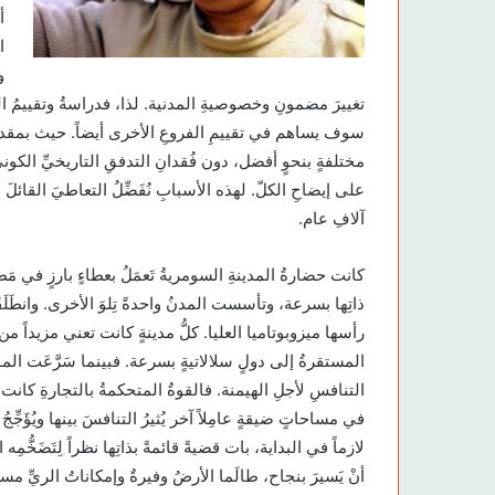
أ
ا
و
تغييرَ مضمونِ وخصوصيةِ المدنية. لذا، فدراسةُ وتقييمُ النظا
سوف يساهم في تقييمِ الفروعِ الأخرى أيضاً. حيث بمقدورِنا ح
مختلفةٍ بنحوٍ أفضل، دون فُقدانِ التدفقِ التاريخيِّ الكونيّ
على إيضاحِ الكلّ. لهذه الأسبابِ نُفَضِّلُ التعاطيَ القائلَ 
آلافِ عام.
كانت حضارةُ المدينةِ السومريةُ تَعمَلُ بعطاءٍ بارزٍ في مَطلعِه
ذاتِها بسرعة، وتأسست المدنُ واحدةً تِلوَ الأخرى. وانطَلَ
رأسها ميزوبوتاميا العليا. كلُّ مدينةٍ كانت تعني مزيداً من فائ
المستقرةُ إلى دولٍ سلالاتيةٍ بسرعة. فبينما سَرَّعَت المو
التنافسِ لأجلِ الهيمنة. فالقوةُ المتحكمةُ بالتجارةِ كانت ت
في مساحاتٍ ضيقةٍ عامِلاً آخر يُثيرُ التنافسَ بينها ويُؤَجِّ
لازماً في البداية، بات قضيةً قائمةً بذاتِها نظراً لِتَضَخُّمِ
أنْ يَسيرَ بنجاح، طالَما الأرضُ وفيرةٌ وإمكاناتُ الريِّ م