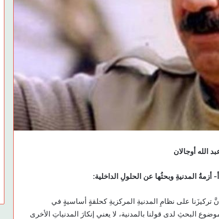
بد الله أوجالان
أ- أزمةُ المدنيةِ وبحثُها عن الحلولِ الداخلية:
نَّ تركيزَنا على نظامِ المدنيةِ المركزيةِ كحلقةٍ أساسيةٍ في
وضوعِ البحثِ لدى قولنا بالمدنية، لا يعني إنكارَ المدنياتِ الأخرى