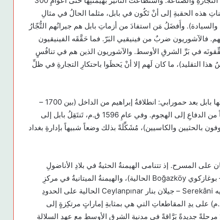
القوةِ وإمكانياتِ الاستغلال. وقد بَرَزَت إلى المُقَدِّمَةِ في التجارةِ والصناعة. واستطاعَت التأثيرَ بهيمنتِها حتى أعوامِ 300
اتِ هذه الحقبةِ إلى أنْ تَكُون في بابل، مثلما الحالُ في مثالِ
 والسيادة). وأَفضَلُ مَن استفادَ من أزماتِ بابل هم جيرانُهم التُّجّارُ
. فالآشوريون ضربٌ من فينيقيي البَرّ. فما حَقَّقَه الفينيقيون
ِّقونَه في بَرِّ الشرقِ الأوسط. والآشوريون الذين هم في تنافُسٍ
ِسُ هذا التقليد)، ما كان لَهم إلا أنْ يَحظَوا باحتكارِ التجارةِ في ظلِّ
ستتحقَّقُ انطلاقةُ قوتَين تاريخيتَين من الأزمةِ التي شَهِدَتها بابل بعد حمورابي: انطلاقةُ إبراهيم من الداخل (بين 1700 –
1600 ق.م على وجهِ التخمين)، وانتقالُ الهوريين خارجياً من الدفاعِ إلى الهجوم. وفي عامِ 1596 ق.م، تَنتَقِلُ بابل إلى
فون بالحثيين والكاسيين)، مُشَكِّلَةً بذلك وضعاً شبيهاً بإدارةِ بغداد
دتان على المسرح. إذ تتنامى الهيمنةُ الحثيةُ في بلادِ الأناضولِ
الداخليةِ، مُتَّخِذةً من هاتوشا مركزاً لها (جورم Çorum – بوغازكوي Boğazköy الحالية)، والهيمنةُ الميتانيةُ في مركزِ
واشوكاني Waşukanî (أي النبع الطيب، وهي سريه كانيه Serekâni – جيلان بنار Ceylanpınar الحالية على الحدودِ
ية – السورية). كِلتاهما تُؤَسَّسان (1600 – 1250 ق.م) على يدِ المقاطعاتِ التي هي بمثابةِ إماراتٍ مرتكِزةٍ إلى
ُ مرحلةً جديدةً بَرَّاقةً في مدنيةِ الشرقِ الأوسطِ مع عهدِ السلالةِ