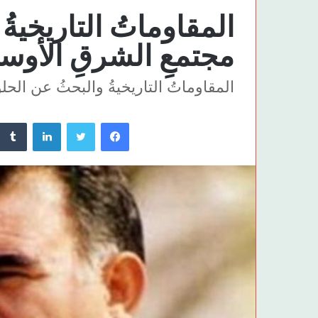
المقاوماتُ التاريخية
مجتمعِ الشرقِ الأو
المقاوماتُ التاريخيةُ والبحثُ عن الح
فيسبوك
تويتر
لينكدإن