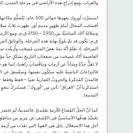
والفرات. ومع إدراجِ هذه الأراضي في مرحلةِ التمدن، كان 
استمرَّت أوروك بعهدِها حوالي 0
ق.م؛ يَكُون قد تمَّ بلوغُ نهايةِ هذه المرحلة. والوثائقُ ال
المرحلة. إذ نَعلَمُ أنّه ثمةَ بعضُ المدن مُسِحَت وأُزيلَت 
العاصمةَ أكاد مُسِحَت من صفحاتِ التاريخِ بشكلٍ جدِّ م
لا تَقلُّ حِدّةً وشأناً عن أزماتِ وتنافُساتِ راهننا، إنما هو 
فالنزاعاتُ الناشبةُ عليه ستَكُون نفسَها، وستُسفِرُ عن النت
فالمدنُ المُدَمَّرةُ والحروبُ الضاريةُ تفيدُ – فقط وفقط –
استَذكَرنا أنَّ “العراقَ” تأتي من “أوروك”، فسنُدرِكُ بنح
المدنية).
كما أنَّ الحلَّ المُصاغَ للأزمةِ تقليديّ. فالمدنيةُ لَم تَخس
تَجَسَّدَ هدفُها الأساسيُّ في الكشفِ عن مزيدٍ من مناطقِ