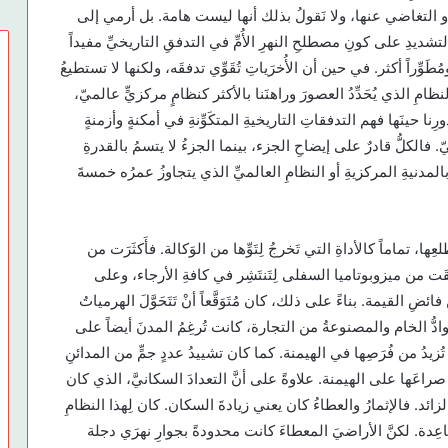
و التغاضي عنها، ولا نَقولُ بذلك أنها ليست هامة. بل أرمي إلى
لتشديدِ على كونِ مصطلحِ النهرِ الأُمِّ في التدفقِ التاريخيِّ مفيداً
مُطَوِّراً أكثر. في حين أن الأُخرَياتِ تُقَوِّي تدفقَه، ولكنها لا تستطيعُ
مِ الذي يُحَدِّدُ العصورَ وراهنَنا بالأكثر كنظامٍ مركزيٍّ عالميّ،
ينَها فهم التدفقاتِ التاريخيةِ المتكَوِّنةِ في أمكنةٍ وأزمنةٍ
. فالكلُّ قادرٌ على إيضاحِ الجزء، بينما الجزءُ لا يتسمُ بالقدرةِ
بالمدنيةِ المركزيةِ أو النظامِ العالميِّ الذي يتجاوزُ عمرُه خمسةَ
ا، تماماً كالأداةِ التي تَخرجُ لِتَوِّها من الوَكالة. فأَكثَرَت من
قَت من ميزوبوتاميا السفلى لِتَنتَشِر في كافةِ الأرجاء، وعلى
ضِ القيمة. بناءً على ذلك، كان مُتَوَقَّعاً أنْ تَتَحَوَّلَ الهرمياتُ
ادُّ الخام والمصنوعةُ من التجارة، كانت تُرغِمُ المدنَ أيضاً على
ُزيدُ من فُرَصِها في الهيمنة. كما كان تشييدُ عددٍ جمٍّ من المدائنِ
جُ صراعَها على الهيمنة. علاوةً على أنَّ التعدادَ السكانيَّ، الذي كان
ه الزائد. فالإثمارُ والعطاءُ كان يعني زيادةَ السكان. كان لِهذا النظامِ
ساعِدة. لكنَّ الأراضيَ المعطاءَ كانت محدودةً بجوارِ نهرَي دجلة