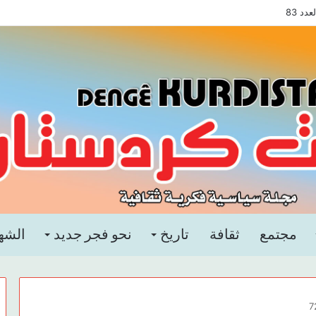
د 83
مجتمع
ثقافة
تاريخ
نحو فجر جديد
الشه