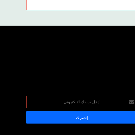
خل
يدك
إلكتروني