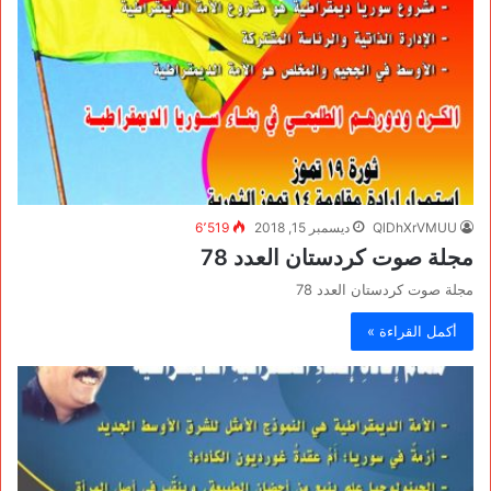
QlDhXrVMUU
ديسمبر 15, 2018
6٬519
مجلة صوت كردستان العدد 78
مجلة صوت كردستان العدد 78
أكمل القراءة »