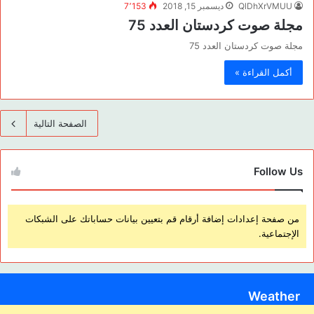
QlDhXrVMUU
ديسمبر 15, 2018
7٬153
مجلة صوت كردستان العدد 75
مجلة صوت كردستان العدد 75
أكمل القراءة »
الصفحة التالية
Follow Us
من صفحة إعدادات إضافة أرقام قم بتعيين بيانات حساباتك على الشبكات
الإجتماعية.
Weather