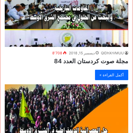
QlDhXrVMUU
ديسمبر 15, 2018
8٬708
مجلة صوت كردستان العدد 84
أكمل القراءة »