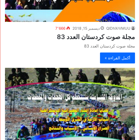
QlDhXrVMUU
ديسمبر 15, 2018
7٬666
مجلة صوت كردستان العدد 83
مجلة صوت كردستان العدد 83
أكمل القراءة »