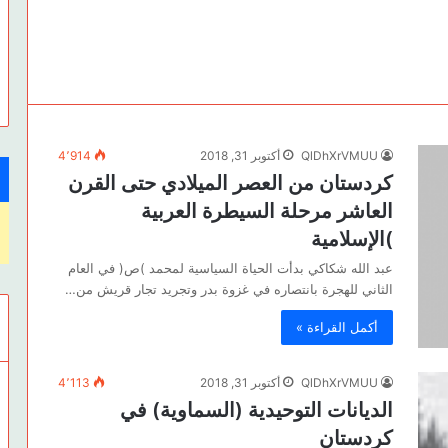
QlDhXrVMUU
أكتوبر 31, 2018
4٬914
كردستان من العصر الميلادي حتى القرن
العاشر مرحلة السيطرة العربية
)الإسلامية
عبد الله شكاكي بدأت الحياة السياسية لمحمد )ص( في العام
الثاني للهجرة بانتصاره في غزوة بدر وتجريد تجار قريش من…
أكمل القراءة »
QlDhXrVMUU
أكتوبر 31, 2018
4٬113
الديانات التوحيدية (السماوية) في
كردستان