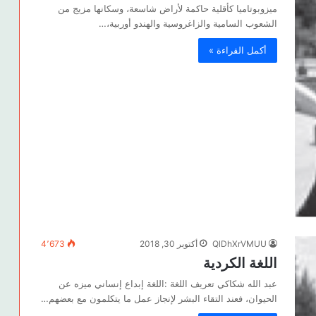
ميزوبوتاميا كأقلية حاكمة لأراض شاسعة، وسكانها مزيج من
الشعوب السامية والزاغروسية والهندو أوربية،…
أكمل القراءة »
QlDhXrVMUU
أكتوبر 30, 2018
4٬673
اللغة الكردية
عبد الله شكاكي تعريف اللغة :اللغة إبداع إنساني ميزه عن
الحيوان، فعند التقاء البشر لإنجاز عمل ما يتكلمون مع بعضهم…