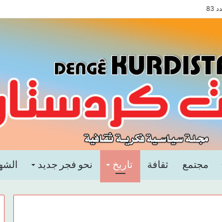
83
مجتمع
ثقافة
تاريخ
نحو فجر جديد
الشه