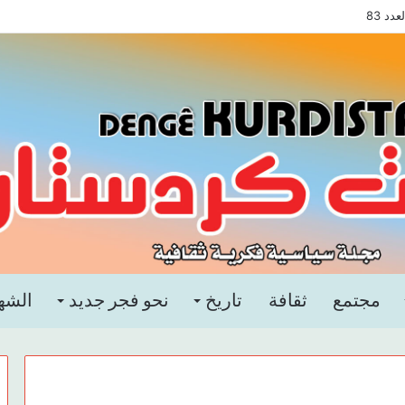
د 83
مجتمع
ثقافة
تاريخ
نحو فجر جديد
الشه