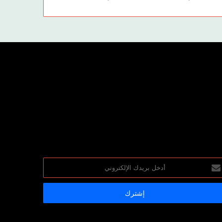
خل
يدك
إلكتروني