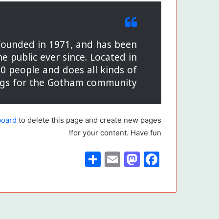
ounded in 1971, and has been
e public ever since. Located in
0 people and does all kinds of
gs for the Gotham community.
board
to delete this page and create new pages
for your content. Have fun!
S
E
M
F
h
m
a
a
ar
ai
st
c
e
l
o
e