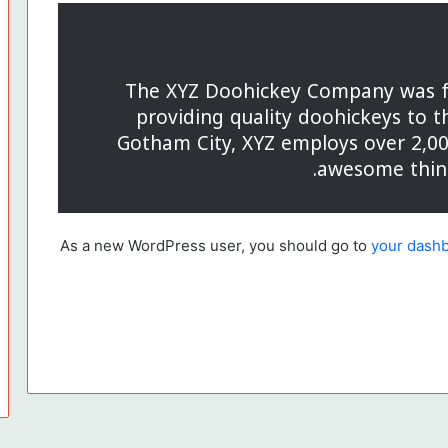
The XYZ Doohickey Company was f
providing quality doohickeys to th
Gotham City, XYZ employs over 2,00
awesome thin
As a new WordPress user, you should go to
your dash