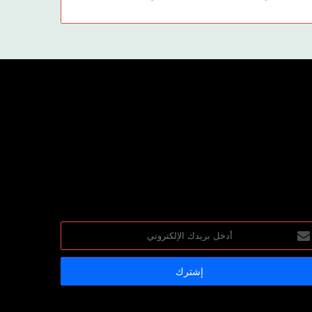
خل
يدك
إلكتروني