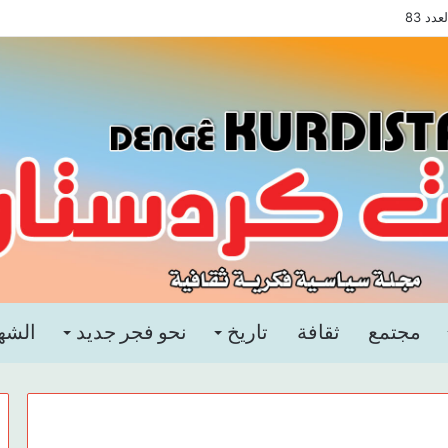
د 83
مجتمع
ثقافة
تاريخ
نحو فجر جديد
الشه