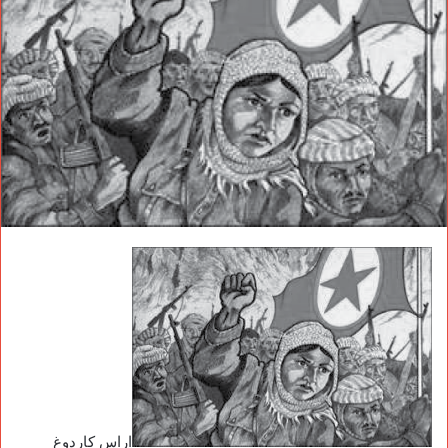
اراس كاردوغ