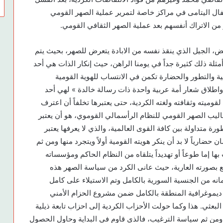
ال اليتامى في مراكز خاصة لتمرير عملية الصهر القومي
من الاتراك أنفسهم بعد عملية الصهر الثقافي القومي.
عض، الجيل الذي ينقذ نفسه من الابادة يتعرض للصهر، بحيث يتم
مثلة ذلك كثيرة جداً في يومنا الراهن، حيث إنكار الذات هي أحد
نية والتطور والحضارة تكمن في الانتساب للهوية القومية
 واطلاق شعار أمة عربية واحدة ذات رسالة خالدة » لهي أحد
وميته وثقافته ولغته الكردية، حتى يعتبرها تخلفاً أن اعترف
ساليب الصهر القومي للنظام الرأسمالي القوموي، هو أن يعتبر
ورة متداولة بين كافة القوى العالمية، والذي لا يعرفها يعتبر
 حضارياً لا بد أن ينكر هويته القومية أولاً ويتجرد منها ومن ثم
ا إما طوعاً أو تهديداً يتلقاه من النظام الحاكم ومؤسساته
ع بصورته العارية، حيث عانى الكرد من سياسة الصهر هذه
نه من الجنسية السورية بالكامل وتم الاستيلاء على كامل
 ديموغرافية المنطقة بالكامل ضمن مشروع الحزام الأمني
بعثي. هذا وكما حولت الأحزاب الكردية إلى احزاب تابعة ذيلية
 ومن ثم سياسة الترغيب، فالذي قاوم في البداية وحاول الحصول