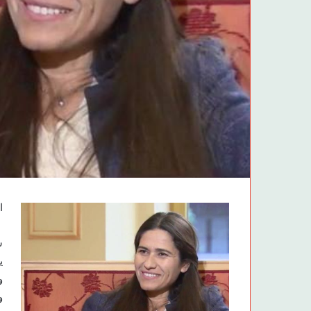
ا
س
ي
و
و