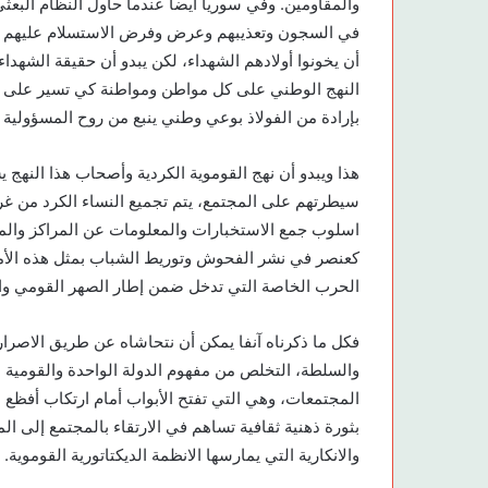
والمقاومين. وفي سوريا أيضا عندما حاول النظام البعث
في السجون وتعذيبهم وعرض وفرض الاستسلام عليهم كي 
أن يخونوا أولادهم الشهداء، لكن يبدو أن حقيقة الش
النهج الوطني على كل مواطن ومواطنة كي تسير على نه
بإرادة من الفولاذ بوعي وطني ينبع من روح المسؤولية
هذا ويبدو أن نهج القوموية الكردية وأصحاب هذا النه
سيطرتهم على المجتمع، يتم تجميع النساء الكرد من غ
اسلوب جمع الاستخبارات والمعلومات عن المراكز والمؤ
كعنصر في نشر الفحوش وتوريط الشباب بمثل هذه الأمر
الحرب الخاصة التي تدخل ضمن إطار الصهر القومي والاب
فكل ما ذكرناه آنفا يمكن أن نتحاشاه عن طريق الاصرار
والسلطة، التخلص من مفهوم الدولة الواحدة والقومية ا
المجتمعات، وهي التي تفتح الأبواب أمام ارتكاب أفظع ال
بثورة ذهنية ثقافية تساهم في الارتقاء بالمجتمع إلى ا
والانكارية التي يمارسها الانظمة الديكتاتورية القوموية.