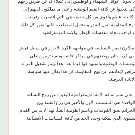
ي تحويل عوائل الشهداء والوطنيين إلى عملاء له عن طريق زجهم
يتخلوا عن كافة القيم الوطنية وأغلى ما يملكون لديهم إلى
هداء كانت أعظم وأقوى من كل حقيقة هي التي انتصرت وفرضت
ج المقاومة تقبل الفقر وتتحمل المصاعب لكنها تقهر كل ذلك
 والواجب تجاه مقدسات الوطن والامة الديمقراطية.
ج يسلكون نفس السياسة في مواجهة الكرد الأحرار في سبيل فرض
ربي كردستان ووضعهم في مراكز خاصة ويتم تدريبهن على
سسات الوطنية واستهدافها فيما بعد، هذا ويتم تشغيل المرأة
اض لإبعادهم عن نهج المقاومة. كل هذا يقال عنها سياسة
ادة العرقية.
 على نشر ثقافة الامة الديمقراطية البعيدة عن روح التسلط
لواحدة هي المتسبب الأول والأخير في زرع الفتنة بين
جرائم بحق القوميات وباسم القومية أيضاً. لهذا لا بد من القيام
لمستوى الذي يمكنه وحده الحد من كافة السياسات الاقصائية