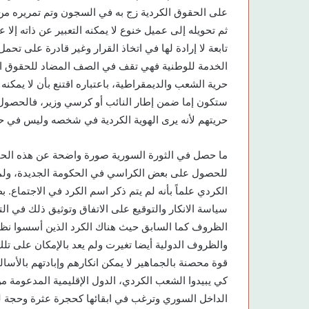
على الحقوق الكردية زج به في السجون وتم تمريره من 
ثم تحويله إلى عميل خنوع لا يمكنه التعبير عن ذاته إلا ع
تابعة لا إرادة لها في اتخاذ القرار وغير قادرة على تحم
الخدمة للوطنية فهي تقف في الصف المضاد للحقوق ال
حرية الشعب والديمقراطية، باعتباره اقتنع بأن لا يمك
ستكون إما ضمن إطار النائب أو كرسي وزير، فالحصول 
حريتهم لأنه يرى الهوية الكردية في شخصه وليس في 
ما حصل في الثورة السورية صورة واضحة عن هذه الحقيقة
للحصول على بعض الكراسي في الحكومة الجديدة، ولمج
الكردي علماً بأنه لم يتم ذكر اسم الكرد في الاجتماع.
سياسة الانكار والتوقيع على الاتفاق وتوثيق ذلك في التا
الظروف كما السابق حيث هناك الكرد الذين أسسوا نظ
والظروف الدولية أيضا تغيرت ولم يعد بالإمكان على تل
قوة محصنة بالجماهير لا يمكن انكارهم وإبادتهم بالأسا
كي يبيدوا الشعب الكردي، الدول الإقليمية المدعومة من
الداخل السوري وترغب في ابقائها كحجرة عثرة وحجة ل