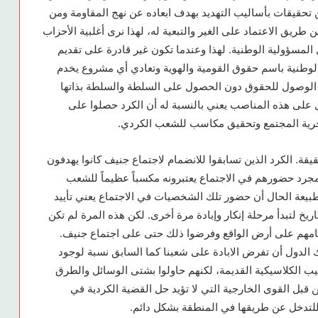
تحقيقات بأساليب التهديد بهدف ابعاده عن نهج المقاومة ومن
ن طريق الاعتماد على الغير والتبعية له، لهذا نرى أغلبية الأحزاب
ل المسؤولية الوطنية. لهذا وعندما تكون غير قادرة على تقديم
وطنية باسم حقوق القومية والهوية وتعادي أي مشروع يخدم
نه الوصول للحقوق دون الحصول على السلطة والسلطة بذاتها
على هذه المناصب يعني بالنسبة له أن الكرد حصلوا على
حرية المجتمع وتحقيق مكاسب للشعب الكردي.
. الكرد الذين تسابقوا للانضمام لاجتماع جنيف كانوا يهدفون
رد حضورهم في الاجتماع يعتبرونه مكسباً عظيماً للشعب
 بطبيعة الحال أن حضور تلك الشخصيات في الاجتماع يعني تأييد
ريخ لتبدأ مرحلة إنكار وإبادة مرة أخرى. لكن هذه المرة لم تكن
امهم على أرض الواقع وفرضوا ذلك حتى على اجتماع جنيف.
ك الدول أن تفرض الابادة على شعبنا كما السابق نسبة لوجود
ليب الكلاسيكية القديمة، لكنهم حاولوا بشتى الوسائل والطرق
 قبل القوى الخارجية التي لا تؤيد حل القضية الكردية في
لتدخل عن طريقها في المنطقة بشكل دائم.