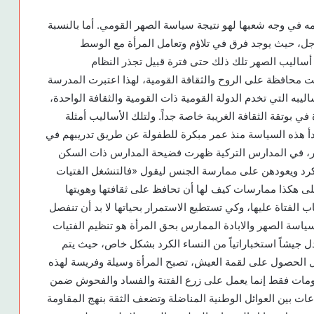
ه في وجه شعبها لهو نتيجة سياسة الصهر القومي. أما بالنسبة
جل، حيث يوجد فرق في تلاؤم وتعامل المرأة مع الوسط
 أساليب الصهر تلك ذلك حتى فترة قبيل تجذر النظام
ت محافظة على الروح والثقافة القومية، لهذا اعتبرت المدرسة
اليبه التي تخدم الدولة القومية ذات القومية والثقافة الواحدة،
 بوتقة الثقافة الغريبة خاصة جداً. ولتلك الأساليب أمثلة
بدأ هذه السياسة منذ عمر مبكرة للطفولة عن طريق تدريبهم في
، في المدارس التركية ظهرت فضيحة المدارس ذات السكن
لكرد ويعودهن على ممارسة الجنس ليقول «فالتنشغل الفتيات
على هكذا ممارسات كيف لها أن تحافظ على ثقافتها وهويتها
ب الفتاة عليها، وكي تستطيع الاستمرار بحياتها لا بد أن تنفصل
سياسة الصهر والابادة الممارس بحق المرأة هو تنظيم الفتيات
جيشاً استخباراتياً من النساء الكرد بشكل خاص، حيث يتم
بيل الحصول على لقمة العيش، تصبح المرأة وسيلة وفريسة لهذه
لومات فقط إنما يعمل على زرع الفتنة والفساد والفحوش ضمن
عات بين العوائل الوطنية المناضلة وتضعف الثقة بنهج المقاومة