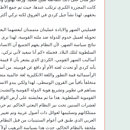
كانت المجزرة الكبرى ترتكب عندها. حيث تم جمع الأطف
بحقهم، لهذا نشأ جيل كردي في العروق لكنه تركي أكثر 
فعمليتي الصهر والابادة عمليتان متممتان لبعضهما الب
تحويله لعميل خدوم للدولة ضد ملته القومية، لهذا نرى أ
نتائج سياسة الصهر، لأن النظام يفهم الجميع أن الانسا
السلطوية لتلك البلاد. فجملة «كم أنا سعيد لأني تركي،
أساليب الصهر القومي، الكردي الذي يشعر بأن لا قيمة لق
بأنه كردي أو تحدث لغته الأم أو دافع عن قوميته. من أ
الرأسمالية قمة التطور واللغة الانكليزية لغة عالمية متط
متخلفاً باقياً من القرون الوسطى، لهذا ولكي يبدو الانسان
يساهم في تطوير وتشريع هوية الدولة القومية والتشبث به
القوموية السلطوية. هذا ما تم معايشته على أرض الواق
لعشرات السنين تحت نير النظام البعثي الحاكم. تم حرما
ممتلكاتهم وتسليمها لعوائل ذات أصول عربية وتم تغيير
العربي الذي طبق في أعوام الستينيات من قبل النظام ال
ملحقة بالنظام الحاكم، حدث هذا بسياسة الترهيب أولاً