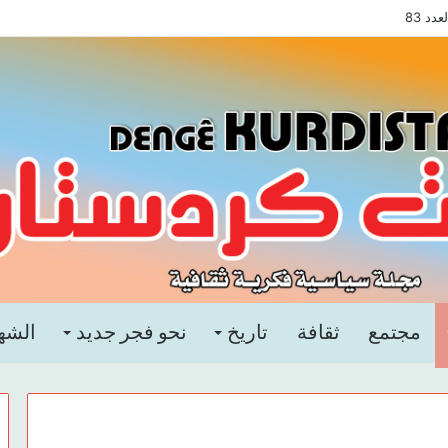
د 83
مجتمع
ثقافة
تاريخ
نحو فجر جديد
الشه