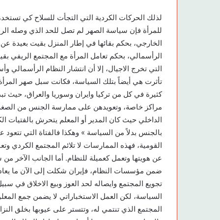
لذلك الحركات الكردية التي التجأت للسلاح كي تستخدم
للمرأة فإن سياسة الصهر لم تصل للحد الذي وصله الر
الخارجي، بحكم بقائها في إطار المنزل بقيت بعيدة عن
الرأسمالي، بحكم تعامل المرأة مع المجتمع الريفي بقي
التي تخرج الاجيال، إلا أن انتشار النظام الرأسمالي وأس
تأثرت هي أيضاً بتلك السياسة، فكانت سبل صهر المرأة في
كثيرة في كل من تركيا وايران وسوريا والعراق، حيث ت
مراكز خاصة، وتعويدهن على ممارسة الجنس من الصغر
الداخلي حيث كان المدير أو المعلم يتحرش بالفتيات ا
بالجنس بدلاً من السياسة » وهكذا فالفتاة التي تتعود 
القومية، فهذه الممارسات لا تلائم المجتمع الكردي وتعا
عن هويتها وتعمل كعميلة للنظام. أما الجانب الآخر من 
ضمن مؤسسات النظام، فإيران شكلت إلى الآن ما يعادل 
تجويع المجتمع وايصاله لحد العوز وبيع الاخلاق في س
السياسة، لكن العمل الاستخباراتي لا يضمن جمع المع
المجتمع الذي تنتمي له، وتتستر على عيوبها بخلق النزا