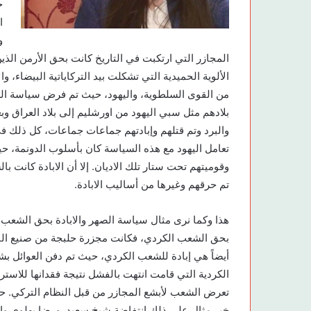
خ
ا
و
المجازر التي ارتكبت في التاريخ كانت بحق الأرمن الذ
الألوية الحميدية التي تشكلت بيد التركاياتية البيضاء، وا
من القوى السلطوية، واليهود، حيث تم فرض سياسة ال
بلادهم مثل سبي اليهود من اورشليم إلى بلاد العراق وبع
والبرد وتم قتلهم وإبادتهم جماعات جماعات، كل ذلك 
تعامل اليهود مع هذه السياسة كان بأسلوب الدونمة، ح
وقوميتهم تحت ستار تلك الاديان. إلا أن الابادة كانت 
تم حرقهم وغيرها من أساليب الابادة.
هذا وكما نرى مثال سياسة الصهر والابادة بحق الشعب ا
بحق الشعب الكردي، فكانت مجزرة حلبجة من صنيع النظا
أيضاً هي إبادة للشعب الكردي، حيث تم دفن العوائل ب
الكردية التي قامت انتهت بالفشل نتيجة فقدانها للاستر
تعرض الشعب لأبشع المجازر من قبل النظام التركي. حم
خير مثال على ذلك انتفاضة شيخ سعيد. ورضا بهلوي وال