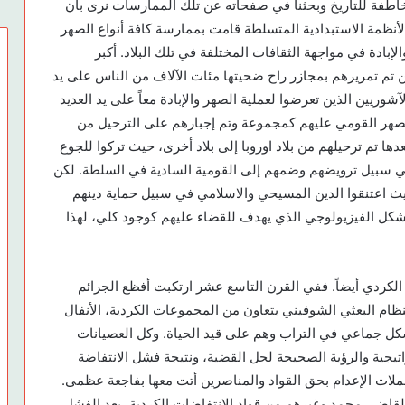
اطفة للتاريخ وبحثنا في صفحاته عن تلك الممارسات نرى بأن
لأنظمة الاستبدادية المتسلطة قامت بممارسة كافة أنواع الصهر
الإبادة في مواجهة الثقافات المختلفة في تلك البلاد. أكبر
ين تم تمريرهم بمجازر راح ضحيتها مئات الآلاف من الناس على يد
لآشوريين الذين تعرضوا لعملية الصهر والإبادة معاً على يد العديد
صهر القومي عليهم كمجموعة وتم إجبارهم على الترحيل من
دها تم ترحيلهم من بلاد اوروبا إلى بلاد أخرى، حيث تركوا للجوع
في سبيل ترويضهم وضمهم إلى القومية السادية في السلطة. لكن
يث اعتنقوا الدين المسيحي والاسلامي في سبيل حماية دينهم
بالشكل الفيزيولوجي الذي يهدف للقضاء عليهم كوجود كلي، لهذا
لكردي أيضاً. ففي القرن التاسع عشر ارتكبت أفظع الجرائم
م البعثي الشوفيني بتعاون من المجموعات الكردية، الأنفال
شكل جماعي في التراب وهم على قيد الحياة. وكل العصيانات
اتيجية والرؤية الصحيحة لحل القضية، ونتيجة فشل الانتفاضة
لات الإعدام بحق القواد والمناصرين أتت معها بفاجعة عظمى.
قاضي محمد وغيرهم من قواد الانتفاضات الكردية، بعد الفشل