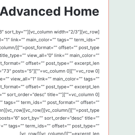
Advanced Home
posts=”8″ sort_by=””
ll=”1″ link=”” main_color=”” tags=”” term_ids=””
title_type=”” view_all=”0″ link=”” main_color=””
s=”0″ cat=”73″ posts=”5″
pe=”” view_all=”1″ link=”” main_color=”” tags=””
rt_by=”” sort_order=”desc” title=””
=”” tags=”” term_ids=”” post_format=”” offset=””
posts=”6″ sort_by=”” sort_order=”desc” title=””
or=”” tags=”” term_ids=”” offset=”” post_type=””
excerpt_len=””][/vc_column][/vc_row]