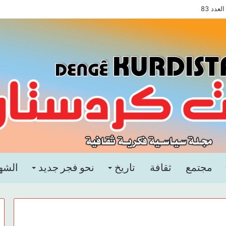
دد 83
مجتمع
ثقافة
تاريخ
نحو فجر جديد
الشه