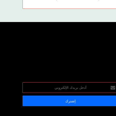
خل
يدك
إلكتروني