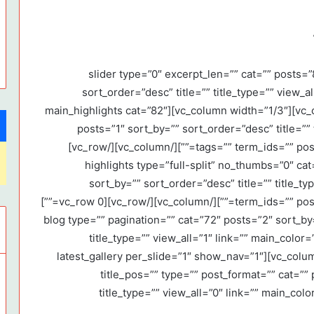
[vc_row][vc_column width=”2/3″][slider type=”0″ excerpt_len=”” cat=”” 
sort_order=”desc” title=”” title_type=”” view_a
post_format=”” offset=”” post_type=””][/vc_column][vc_column width=”1/3″][main_highlights cat=”82″
posts=”1″ sort_by=”” sort_order=”desc” title=”” 
tags=”” term_ids=”” post_format=”” offset=”” post_type=”” excerpt_len=””][/vc_column][/vc_row]
[vc_row 0=””][vc_column 0=””][highlights type=”full-split” no_thumb
sort_by=”” sort_order=”desc” title=”” title_ty
term_ids=”” post_format=”” offset=”” post_type=”” excerpt_len=””][/vc_column][/vc_row][vc_row 0=””]
[vc_column 0=””][blog type=”” pagination=”” cat=”72″ posts=”2″ so
title_type=”” view_all=”1″ link=”” main_color
post_type=””][/vc_column][/vc_row][vc_row][vc_column][latest_gallery per_slide=”1″ show_nav=”1″
title_pos=”” type=”” post_format=”” cat=”” 
title_type=”” view_all=”0″ link=”” main_col