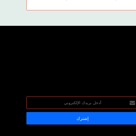
خل
يدك
إلكتروني