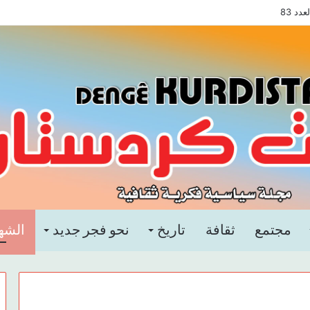
د 83
مجتمع
ثقافة
تاريخ
نحو فجر جديد
الشه