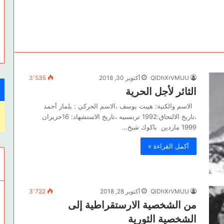
QlDhXrVMUU
أكتوبر 30, 2018
3٬535
الثائر لأجل الحرية
الاسم والكنية: هيبت يوسف ،الاسم الحركي : يلماز أحمد
،تاريخ الالتحاق:1992 تربسبيه ،تاريخ الاستشهاد: 16حزيران
1999 ماردين باكوك شيخ…
أكمل القراءة »
QlDhXrVMUU
أكتوبر 28, 2018
3٬722
من الشخصية الارستقراطية إلى
الشخصية الثورية