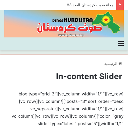
مجلة صوت كردستان العدد 83
القائمة
الرئيسية
In-content Slider
[vc_row][vc_column width=”1/1″][blog type=”grid-3″
posts=”3″ sort_order=”desc”][/vc_column][/vc_row]
[vc_row][vc_column width=”1/1″][vc_separator
color=”grey”][/vc_column][/vc_row][vc_row][vc_column
width=”1/1″][slider type=”latest” posts=”5″