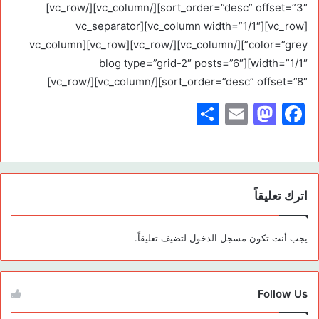
sort_order=”desc” offset=”3″][/vc_column][/vc_row]
[vc_row][vc_column width=”1/1″][vc_separator
color=”grey”][/vc_column][/vc_row][vc_row][vc_column
width=”1/1″][blog type=”grid-2″ posts=”6″
sort_order=”desc” offset=”8″][/vc_column][/vc_row]
S
E
M
F
h
m
a
a
ar
ai
st
c
e
l
o
e
اترك تعليقاً
d
b
o
o
يجب أنت تكون
مسجل الدخول
لتضيف تعليقاً.
n
o
k
Follow Us